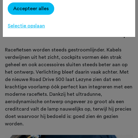
Accepteer alles
Selectie opslaan
Strak licht voor een strakke cockpit
Racefietsen worden steeds gestroomlijnder. Kabels
verdwijnen uit het zicht, cockpits vormen één strak
geheel en ook accessoires sluiten steeds beter aan op
het ontwerp. Verlichting bleef daarin vaak achter. Met
de nieuwe Road Drive 500 laat Lezyne zien dat een
krachtige voorlamp óók perfect kan integreren met een
moderne racefiets. Dankzij het ultradunne,
aerodynamische ontwerp ongeveer zo groot als een
creditcard valt de lamp nauwelijks op, terwijl hij precies
doet waarvoor hij bedoeld is: goed zien én gezien
worden.