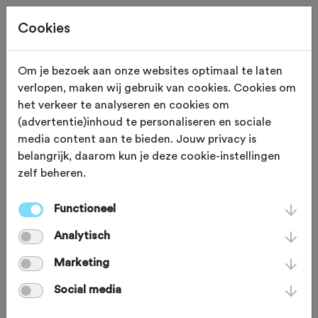
Cookies
Om je bezoek aan onze websites optimaal te laten
verlopen, maken wij gebruik van cookies. Cookies om
ADVERTORIAL
Gewijzigd op 1 juli 2026
het verkeer te analyseren en cookies om
(advertentie)inhoud te personaliseren en sociale
Lezyne Road Drive 500
media content aan te bieden. Jouw privacy is
belangrijk, daarom kun je deze cookie-instellingen
zelf beheren.
Racefietsen worden steeds strakker,
maar verlichting bleef achter. De
Functioneel
nieuwe Lezyne Road Drive 500 is
Analytisch
compact, aerodynamisch en integreert
Marketing
naadloos met moderne racefiets-
Social media
cockpits.