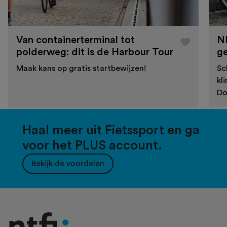
Van containerterminal tot
N
polderweg: dit is de Harbour Tour
g
Maak kans op gratis startbewijzen!
Sc
kl
Do
Haal meer uit Fietssport en ga
voor het PLUS account.
Bekijk de voordelen