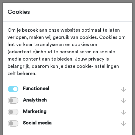
Cookies
Om je bezoek aan onze websites optimaal te laten
verlopen, maken wij gebruik van cookies. Cookies om
TOERTOCHTEN
Gewijzigd op 16 april 2025
het verkeer te analyseren en cookies om
(advertentie)inhoud te personaliseren en sociale
Deze 5 tochten mag je
media content aan te bieden. Jouw privacy is
belangrijk, daarom kun je deze cookie-instellingen
niet missen, van de
zelf beheren.
Ronde van Nijmegen
Functioneel
en de Classico Ride tot
Analytisch
de Harbour Tour
Marketing
Social media
Ontdek de mooiste racefietstochten