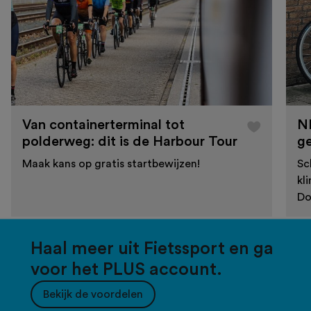
Van containerterminal tot
N
polderweg: dit is de Harbour Tour
g
Maak kans op gratis startbewijzen!
Sc
kl
Do
Haal meer uit Fietssport en ga
voor het PLUS account.
Bekijk de voordelen