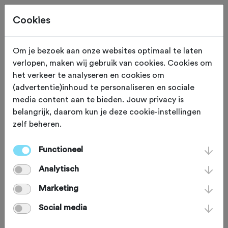
Cookies
Om je bezoek aan onze websites optimaal te laten
verlopen, maken wij gebruik van cookies. Cookies om
TOERTOCHTEN
Gewijzigd op 23 juli 2026
het verkeer te analyseren en cookies om
(advertentie)inhoud te personaliseren en sociale
De Zuiderzee
media content aan te bieden. Jouw privacy is
belangrijk, daarom kun je deze cookie-instellingen
Klassieker wordt een
zelf beheren.
livestreameditie
Functioneel
Analytisch
Zaterdag 3 oktober wordt voor de 10e
Marketing
keer de Zuiderzee Klassieker verreden.
Social media
Corona dreigde de toertocht te