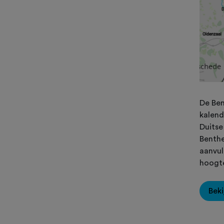
De Ben
kalend
Duitse
Benthe
aanvul
hoogte
Beki