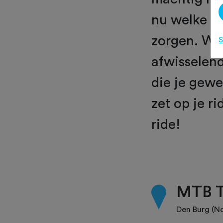
nu welke j
zorgen. We
S
afwisselend
die je gewe
zet op je ri
ride!
MTB T
Den Burg (N