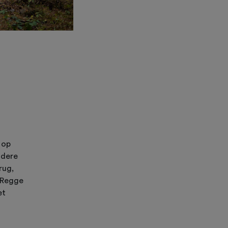
 op
ndere
rug,
e Regge
et