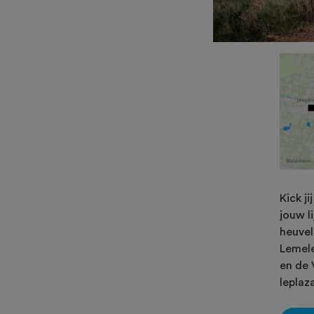
Kick j
jouw l
heuvel
Lemele
en de 
leplaz