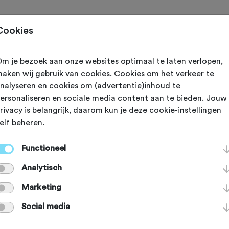
Toertochten
Routes
Ontdek
Magazine
Clubs
Cookies
m je bezoek aan onze websites optimaal te laten verlopen,
Gewijzigd op 31 december 2023
aken wij gebruik van cookies. Cookies om het verkeer te
nalyseren en cookies om (advertentie)inhoud te
MTB-tochten die
ersonaliseren en sociale media content aan te bieden. Jouw
rivacy is belangrijk, daarom kun je deze cookie-instellingen
elf beheren.
023 niet mag mi
Functioneel
Analytisch
s, bossen, heuvels:
Marketing
ketochten zijn
Social media
oi. Maar hoe weet je