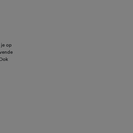
 je op
lvende
 Ook