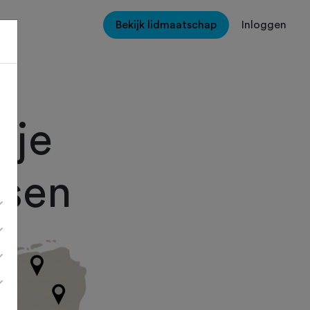
Bekijk lidmaatschap
Inloggen
 je
ssen