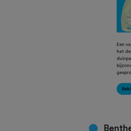
Een va
het de
duinpa
bijzon
gespro
Beki
Benth