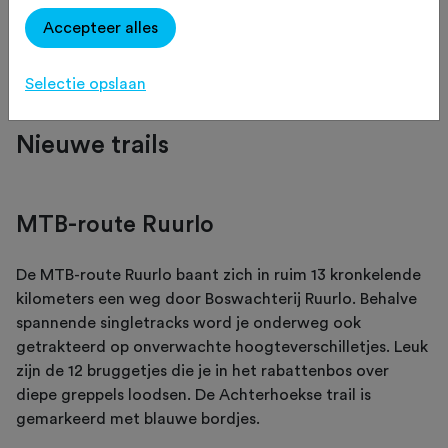
Nederlandse tracks.
Accepteer alles
Selectie opslaan
Nieuwe trails
MTB-route Ruurlo
De MTB-route Ruurlo baant zich in ruim 13 kronkelende
kilometers een weg door Boswachterij Ruurlo. Behalve
spannende singletracks word je onderweg ook
getrakteerd op onverwachte hoogteverschilletjes. Leuk
zijn de 12 bruggetjes die je in het rabattenbos over
diepe greppels loodsen. De Achterhoekse trail is
gemarkeerd met blauwe bordjes.