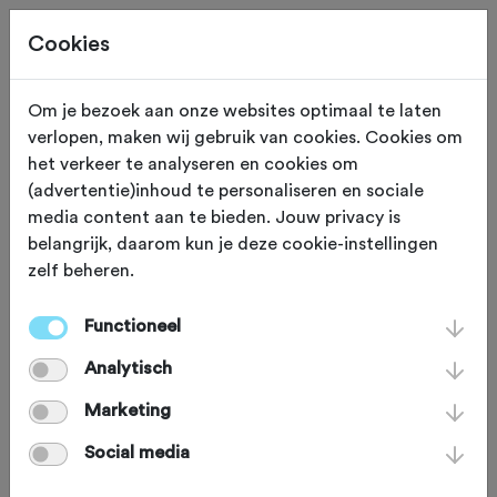
Cookies
Om je bezoek aan onze websites optimaal te laten
verlopen, maken wij gebruik van cookies. Cookies om
ROUTES + REIZEN
Gewijzigd op 31 oktober 2024
het verkeer te analyseren en cookies om
(advertentie)inhoud te personaliseren en sociale
Trail Update 12/2020
media content aan te bieden. Jouw privacy is
belangrijk, daarom kun je deze cookie-instellingen
zelf beheren.
Ondanks de coronacrisis gaat de
aanleg van MTB-routes gelukkig
Functioneel
gewoon door. Ook wordt er met man
Analytisch
en macht aan het onderhoud van de
Marketing
trails gewerkt. Hoogste tijd dus voor
Social media
een grondige update van de