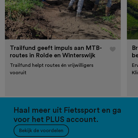
Trailfund geeft impuls aan MTB-
Br
routes in Rolde en Winterswijk
b
Trailfund helpt routes én vrijwilligers
Er
vooruit
Kl
Haal meer uit Fietssport en ga
voor het PLUS account.
Bekijk de voordelen