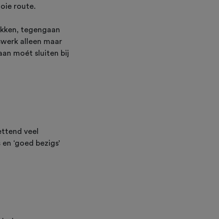
ooie route.
takken, tegengaan
swerk alleen maar
aan moét sluiten bij
ettend veel
en ‘goed bezigs’