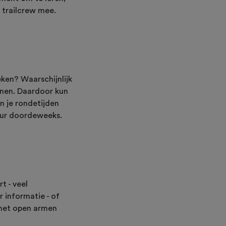
n trailcrew mee.
eken? Waarschijnlijk
ennen. Daardoor kun
n je rondetijden
keur doordeweeks.
t - veel
informatie - of
 met open armen