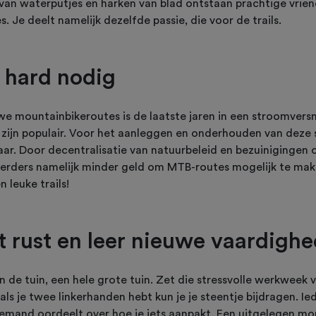
 van waterputjes en harken van blad ontstaan prachtige vri
. Je deelt namelijk dezelfde passie, die voor de trails.
t hard nodig
e mountainbikeroutes is de laatste jaren in een stroomversn
 zijn populair. Voor het aanleggen en onderhouden van deze 
baar. Door decentralisatie van natuurbeleid en bezuiniginge
erders namelijk minder geld om MTB-routes mogelijk te ma
n leuke trails!
t rust en leer nieuwe vaardigh
in de tuin, een hele grote tuin. Zet die stressvolle werkweek v
ls je twee linkerhanden hebt kun je je steentje bijdragen. Iede
emand oordeelt over hoe je iets aanpakt. Een uitgelegen mo