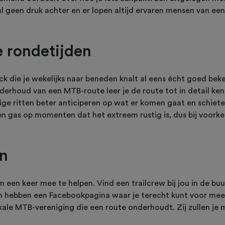
l geen druk achter en er lopen altijd ervaren mensen van ee
e rondetijden
ack die je wekelijks naar beneden knalt al eens écht goed bek
nderhoud van een MTB-route leer je de route tot in detail k
ige ritten beter anticiperen op wat er komen gaat en schiete
n gas op momenten dat het extreem rustig is, dus bij voor
an
en keer mee te helpen. Vind een trailcrew bij jou in de buur
hebben een Facebookpagina waar je terecht kunt voor meer 
okale MTB-vereniging die een route onderhoudt. Zij zullen je