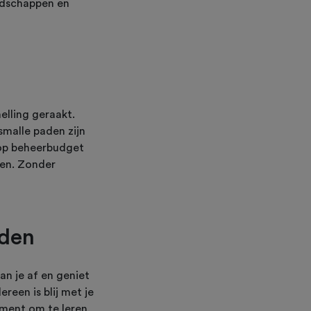
endschappen en
elling geraakt.
smalle paden zijn
n op beheerbudget
ken. Zonder
eden
an je af en geniet
reen is blij met je
ment om te leren,