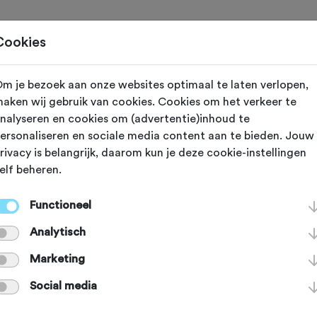
Toertochten
Routes
Ontdek
Magazine
Clubs
Cookies
m je bezoek aan onze websites optimaal te laten verlopen,
Gewijzigd op 19 juni 2024
aken wij gebruik van cookies. Cookies om het verkeer te
nalyseren en cookies om (advertentie)inhoud te
 MTB-vrijwillig
ersonaliseren en sociale media content aan te bieden. Jouw
rivacy is belangrijk, daarom kun je deze cookie-instellingen
elf beheren.
edenen
Functioneel
Analytisch
 hebben regelmatig onderhoud nodi
Marketing
itdagend blijven. Dat onderhoud geb
Social media
lligers. Draag je steentje bij door o