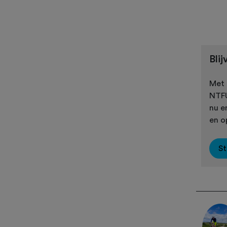
Bli
Met 
NTFU
nu e
en op
St