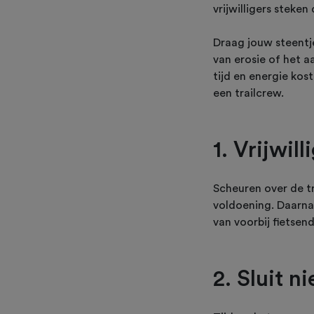
vrijwilligers steke
Draag jouw steentje
van erosie of het 
tijd en energie kos
een trailcrew.
1. Vrijwil
Scheuren over de tr
voldoening. Daarna
van voorbij fietsen
2. Sluit 