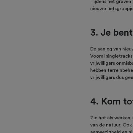
Tijdens het graven
nieuwe fietsgroepjes
3. Je ben
De aanleg van nieuw
Vooral singletracks
vrijwilligers onmis
hebben terreinbehe
vrijwilligers dus gee
4. Kom to
Zie het als werken 
van de natuur. Ook a
aanwezigheid en ni