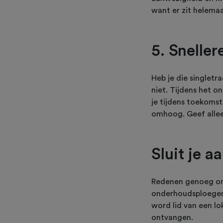
want er zit helemaa
5. Sneller
Heb je die singletr
niet. Tijdens het o
je tijdens toekomst
omhoog. Geef allee
Sluit je a
Redenen genoeg om e
onderhoudsploegen 
word lid van een l
ontvangen.