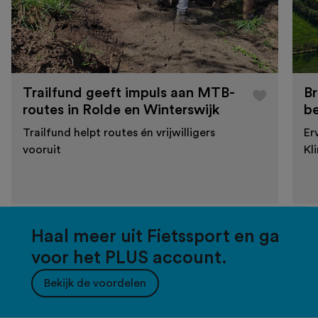
Trailfund geeft impuls aan MTB-
Br
routes in Rolde en Winterswijk
b
Trailfund helpt routes én vrijwilligers
Er
vooruit
Kl
Haal meer uit Fietssport en ga
voor het PLUS account.
Bekijk de voordelen