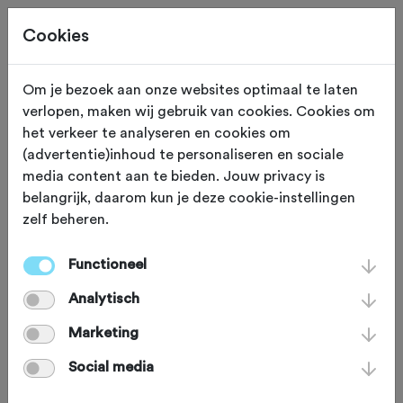
Cookies
Om je bezoek aan onze websites optimaal te laten
verlopen, maken wij gebruik van cookies. Cookies om
ROUTES + REIZEN
Gewijzigd op 27 september 2023
het verkeer te analyseren en cookies om
(advertentie)inhoud te personaliseren en sociale
MTB-route Gieten:
media content aan te bieden. Jouw privacy is
belangrijk, daarom kun je deze cookie-instellingen
Feest op de Hondsrug
zelf beheren.
Functioneel
De Hondsrug midden in Drenthe.
Analytisch
Zeventig kilometer lang is-ie en twintig
meter boven NAP, ontstaan door
Marketing
schuivende gletsjers in de ijstijd. Uniek,
Social media
authentiek en fraaie vergezichten.