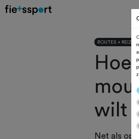
O
ROUTES + REIZEN
m
a
Hoe 
p
p
z
moun
wilt 
Net als op 