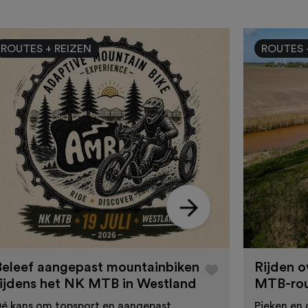
ROUTES + REIZEN
ROUTES 
Beleef aangepast mountainbiken
Rijden 
tijdens het NK MTB in Westland
MTB-rou
é kans om topsport en aangepast
Pieken en 