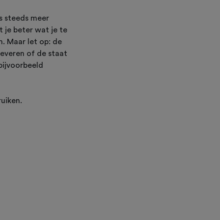
gs steeds meer
 je beter wat je te
. Maar let op: de
leveren of de staat
bijvoorbeeld
ruiken.