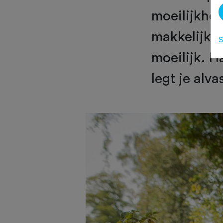
moeilijkhe
makkelijk, 
S
moeilijk. H
legt je alv