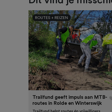
Dit vind je missch
ROUTES + REIZEN
Trailfund geeft impuls aan MTB-
routes in Rolde en Winterswijk
Trailfund helpt routes én vrijwilligers