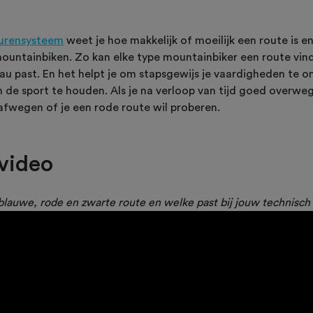
eurensysteem
weet je hoe makkelijk of moeilijk een route is e
 mountainbiken. Zo kan elke type mountainbiker een route vinde
au past. En het helpt je om stapsgewijs je vaardigheden te o
in de sport te houden. Als je na verloop van tijd goed overw
 afwegen of je een rode route wil proberen.
 video
blauwe, rode en zwarte route en welke past bij jouw technisch