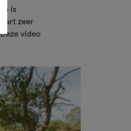
en is
wart zeer
. Deze video