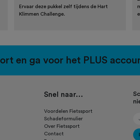
Ervaar deze pukkel zelf tijdens de Hart
m
Klimmen Challenge.
e
port en ga voor het PLUS accou
Snel naar...
Sc
ni
.
Voordelen Fietssport
Schadeformulier
Over Fietssport
Contact