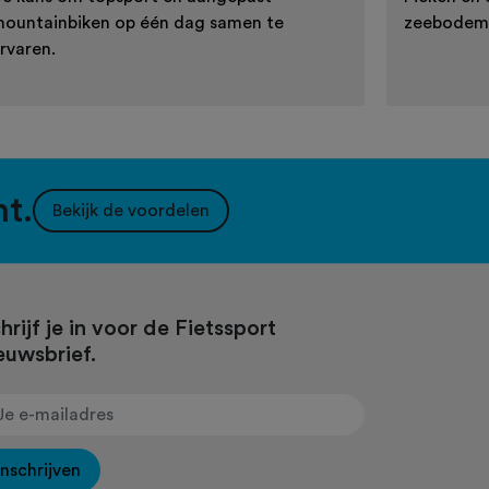
ountainbiken op één dag samen te
zeebodem 
rvaren.
nt.
Bekijk de voordelen
hrijf je in voor de Fietssport
euwsbrief.
Inschrijven