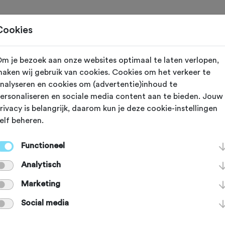
Toertochten
Routes
Ontdek
Magazine
Clubs
Cookies
m je bezoek aan onze websites optimaal te laten verlopen,
Gewijzigd op 24 oktober 2024
aken wij gebruik van cookies. Cookies om het verkeer te
nalyseren en cookies om (advertentie)inhoud te
kies je welk typ
ersonaliseren en sociale media content aan te bieden. Jouw
rivacy is belangrijk, daarom kun je deze cookie-instellingen
elf beheren.
tainbikeroute j
Functioneel
Analytisch
rijden
Marketing
Social media
de skipistes geeft een kleur de