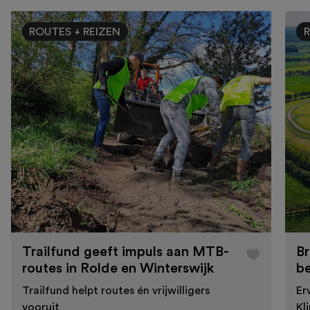
ROUTES + REIZEN
R
Trailfund geeft impuls aan MTB-
Br
routes in Rolde en Winterswijk
b
Trailfund helpt routes én vrijwilligers
Er
vooruit
Kl