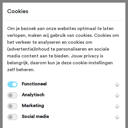
Cookies
Om je bezoek aan onze websites optimaal te laten
verlopen, maken wij gebruik van cookies. Cookies om
ROUTES + REIZEN
Gewijzigd op 13 juli 2021
het verkeer te analyseren en cookies om
(advertentie)inhoud te personaliseren en sociale
De beklimming van de
media content aan te bieden. Jouw privacy is
belangrijk, daarom kun je deze cookie-instellingen
Col du Tourmalet
zelf beheren.
Functioneel
Het is de meest bereden bergpas in de
Analytisch
Tour de France, Col du Tourmalet. Een
mythische bergweg vol
Marketing
wielerverhalen. Elk jaar, als de sneeuw
Social media
gesmolten is, wordt de Tourmalet