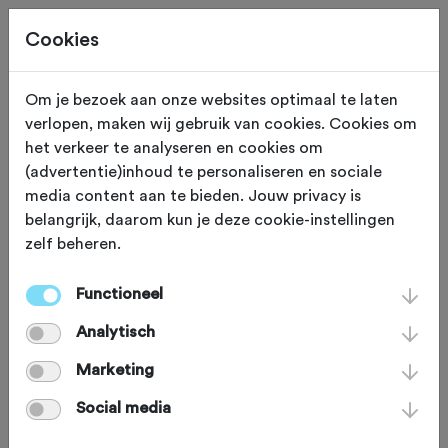
Cookies
Om je bezoek aan onze websites optimaal te laten
verlopen, maken wij gebruik van cookies. Cookies om
ROUTES + REIZEN
Gewijzigd op 28 oktober 2024
het verkeer te analyseren en cookies om
(advertentie)inhoud te personaliseren en sociale
Cape Epic
media content aan te bieden. Jouw privacy is
belangrijk, daarom kun je deze cookie-instellingen
zelf beheren.
Zondag 15 maart gaat de Absa Cape
Epic van start, een loodzware
Functioneel
mountainbikewedstrijd van 647 km, in
Analytisch
acht etappes dwarsdoor Zuid-Afrika.
Marketing
Een bijzonder sportspektakel, de Tour
Social media
de France in de mountainbikewereld.