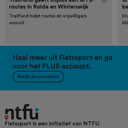
Trailfund geeft impuls aan MTB-
Br
routes in Rolde en Winterswijk
b
Trailfund helpt routes én vrijwilligers
Er
vooruit
Kl
Haal meer uit Fietssport en ga
voor het PLUS account.
Bekijk de voordelen
Fietssport is een initiatief van NTFU.