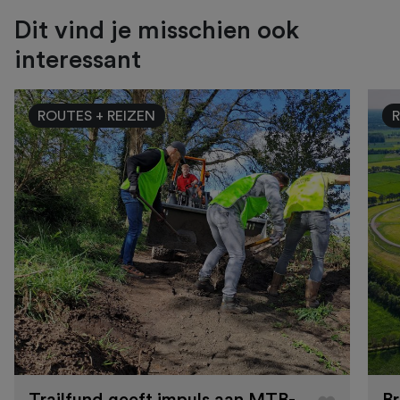
Dit vind je misschien ook
interessant
ROUTES + REIZEN
R