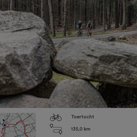
Toertocht
135,0 km