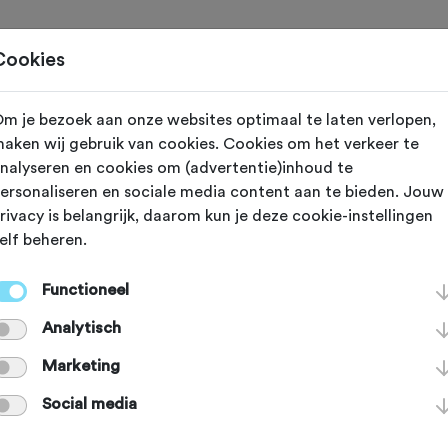
Toertochten
Routes
Ontdek
Magazine
Clubs
Cookies
m je bezoek aan onze websites optimaal te laten verlopen,
Gewijzigd op 28 mei 2021
aken wij gebruik van cookies. Cookies om het verkeer te
nalyseren en cookies om (advertentie)inhoud te
appe racefietsr
ersonaliseren en sociale media content aan te bieden. Jouw
rivacy is belangrijk, daarom kun je deze cookie-instellingen
elf beheren.
renthe
Functioneel
Analytisch
rtrappen in een mooie
Marketing
Dan ben je in Drenthe
Social media
de adres. Hier vind je