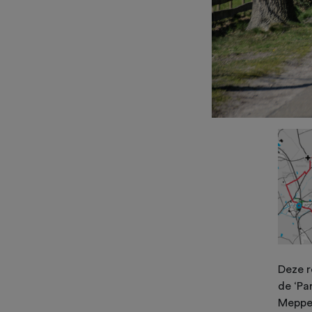
Deze r
de ‘Pa
Meppel