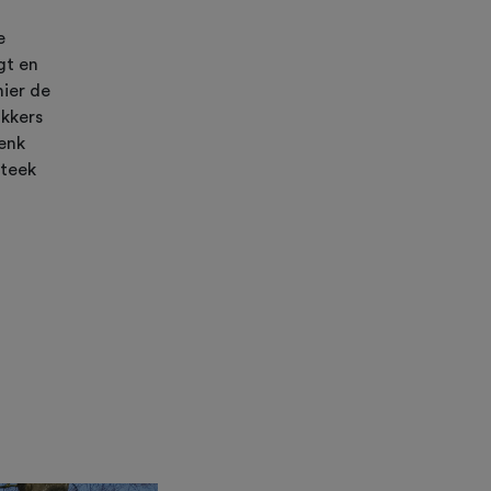
e
gt en
hier de
akkers
Denk
steek