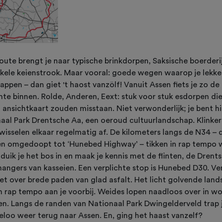
oute brengt je naar typische brinkdorpen, Saksische boerderi
kele keienstrook. Maar vooral: goede wegen waarop je lekke
appen – dan giet 't haost vanzölf! Vanuit Assen fiets je zo de 
mte binnen. Rolde, Anderen, Eext: stuk voor stuk esdorpen die
 ansichtkaart zouden misstaan. Niet verwonderlijk; je bent hi
aal Park Drentsche Aa, een oeroud cultuurlandschap. Klinker
 wisselen elkaar regelmatig af. De kilometers langs de N34 – 
n omgedoopt tot ‘Hunebed Highway’ – tikken in rap tempo 
s duik je het bos in en maak je kennis met de flinten, de Drent
angers van kasseien. Een verplichte stop is Hunebed D30. Ve
et over brede paden van glad asfalt. Het licht golvende lan
in rap tempo aan je voorbij. Weides lopen naadloos over in w
n. Langs de randen van Nationaal Park Dwingelderveld trap j
loo weer terug naar Assen. En, ging het haast vanzelf?