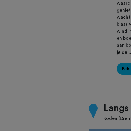
waard 
geniet
wacht.
blaas 
wind i
en boe
aan bo
je de 
Beki
Langs 
Roden (Dren