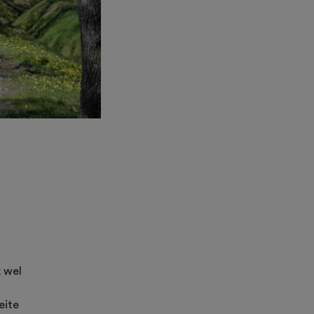
k wel
eite