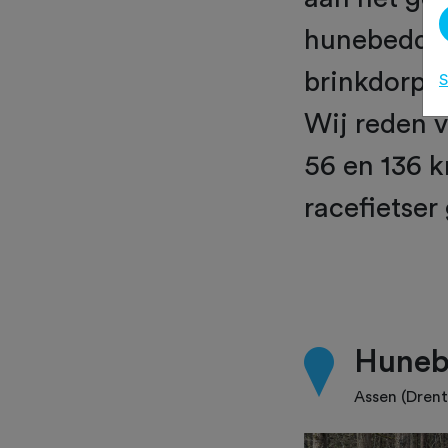
hunebedden
brinkdorpe
S
Wij reden v
56 en 136 k
racefietser 
Huneb
Assen (Drent