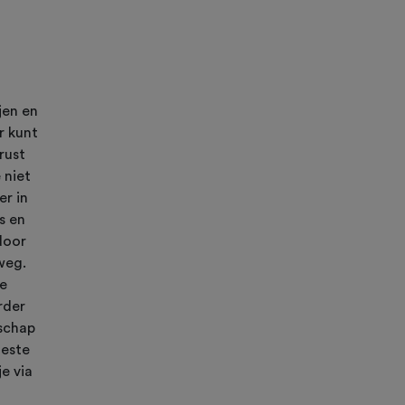
jen en
r kunt
rust
 niet
er in
s en
door
weg.
se
rder
dschap
oeste
e via