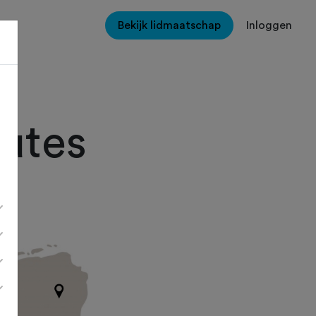
Bekijk lidmaatschap
Inloggen
outes