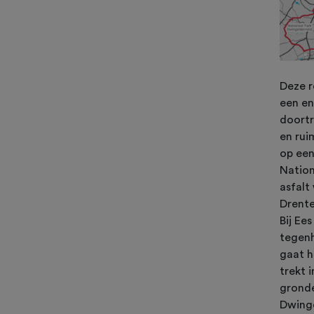
Deze r
een en
doortr
en rui
op een
Nation
asfalt
Drente
Bij Ee
tegenh
gaat h
trekt 
gronde
Dwinge