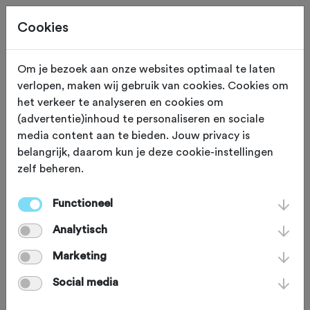
Cookies
Om je bezoek aan onze websites optimaal te laten
verlopen, maken wij gebruik van cookies. Cookies om
OVERIG
Gewijzigd op 17 juni 2024
het verkeer te analyseren en cookies om
(advertentie)inhoud te personaliseren en sociale
NTFU fietsverzekering
media content aan te bieden. Jouw privacy is
belangrijk, daarom kun je deze cookie-instellingen
uitgebreid
zelf beheren.
Functioneel
We hebben goed nieuws! Vanaf 1
Analytisch
januari 2017 wordt de NTFU
fietsschadeverzekering uitgebreid. Zo
Marketing
wordt deelname aan wedstrijden
Social media
toegevoegd aan de verzekering en is