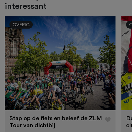
interessant
OVERIG
Stap op de fiets en beleef de ZLM
D
Tour van dichtbij
cl