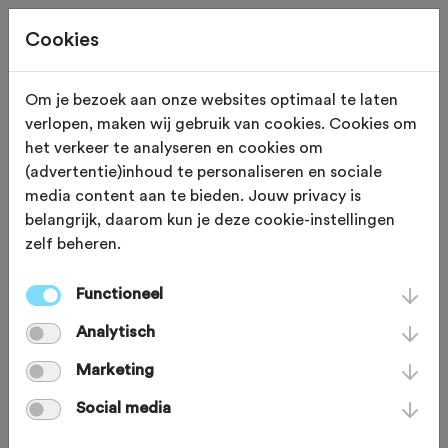
Cookies
Om je bezoek aan onze websites optimaal te laten
verlopen, maken wij gebruik van cookies. Cookies om
ONS WERK
Gewijzigd op 25 april 2025
het verkeer te analyseren en cookies om
(advertentie)inhoud te personaliseren en sociale
Op 1 en 2 juli gaat de
media content aan te bieden. Jouw privacy is
belangrijk, daarom kun je deze cookie-instellingen
Afsluitdijk voor fietsers
zelf beheren.
open. Hét moment
Functioneel
voor Rondje IJsselmeer
Analytisch
Marketing
Zaterdag 1 en zondag 2 juli gaat de
Social media
Afsluitdijk eenmalig open voor fietsers