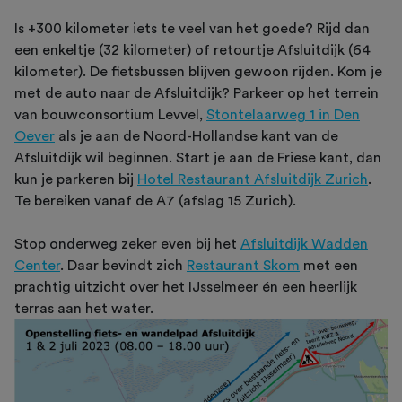
Is +300 kilometer iets te veel van het goede? Rijd dan
een enkeltje (32 kilometer) of retourtje Afsluitdijk (64
kilometer). De fietsbussen blijven gewoon rijden. Kom je
met de auto naar de Afsluitdijk? Parkeer op het terrein
van bouwconsortium Levvel,
Stontelaarweg 1 in Den
Oever
als je aan de Noord-Hollandse kant van de
Afsluitdijk wil beginnen. Start je aan de Friese kant, dan
kun je parkeren bij
Hotel Restaurant Afsluitdijk Zurich
.
Te bereiken vanaf de A7 (afslag 15 Zurich).
Stop onderweg zeker even bij het
Afsluitdijk Wadden
Center
. Daar bevindt zich
Restaurant Skom
met een
prachtig uitzicht over het IJsselmeer én een heerlijk
terras aan het water.