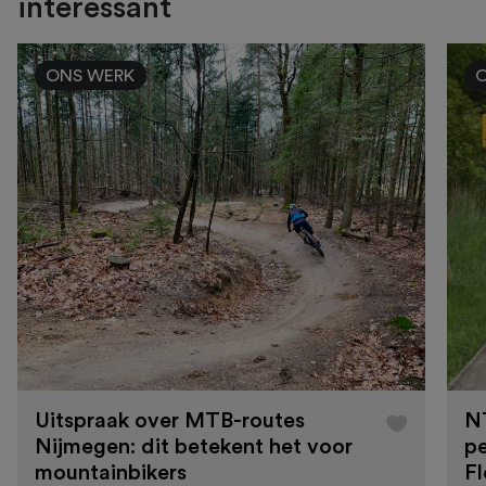
interessant
ONS WERK
Uitspraak over MTB-routes
N
Nijmegen: dit betekent het voor
pe
mountainbikers
F