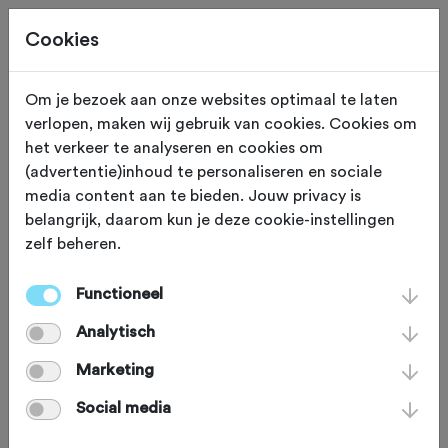
Cookies
Om je bezoek aan onze websites optimaal te laten
verlopen, maken wij gebruik van cookies. Cookies om
ONS WERK
Gewijzigd op 13 juni 2025
het verkeer te analyseren en cookies om
(advertentie)inhoud te personaliseren en sociale
Drie
media content aan te bieden. Jouw privacy is
belangrijk, daarom kun je deze cookie-instellingen
mountainbikeroutes
zelf beheren.
krijgen flinke boost
Functioneel
met NTFU Bosch eBike
Analytisch
Systems Trailfund
Marketing
Social media
Mountainbikers kunnen zich opnieuw