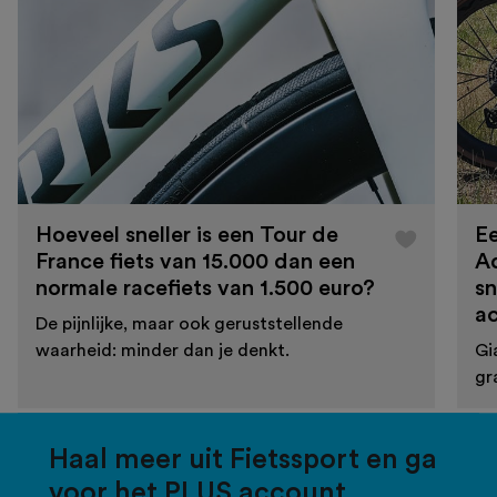
Hoeveel sneller is een Tour de
Ee
France fiets van 15.000 dan een
A
normale racefiets van 1.500 euro?
sn
a
De pijnlijke, maar ook geruststellende
waarheid: minder dan je denkt.
Gi
gr
Haal meer uit Fietssport en ga
voor het PLUS account.