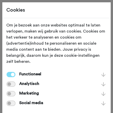
Cookies
Om je bezoek aan onze websites optimaal te laten
verlopen, maken wij gebruik van cookies. Cookies om
MATERIAAL
Gewijzigd op 4 juni 2024
het verkeer te analyseren en cookies om
(advertentie)inhoud te personaliseren en sociale
Wettelijke regels voor
media content aan te bieden. Jouw privacy is
belangrijk, daarom kun je deze cookie-instellingen
fietsverlichting
zelf beheren.
Functioneel
Voor de andere weggebruikers en voor
Analytisch
je eigen veiligheid is het algemeen
bekend dat je in het donker je
Marketing
fietsverlichting in orde moet hebben.
Social media
Maar wat mag er wel en wat mag niet?