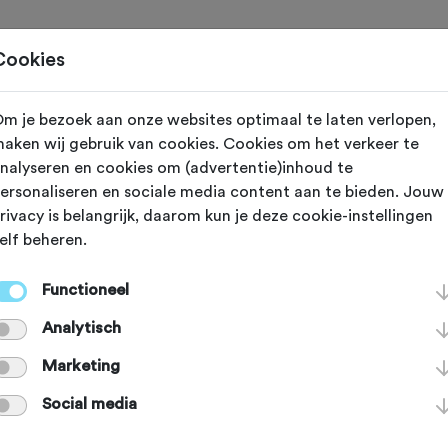
Toertochten
Routes
Ontdek
Magazine
Clubs
Cookies
m je bezoek aan onze websites optimaal te laten verlopen,
ijzigd op 10 augustus 2020
aken wij gebruik van cookies. Cookies om het verkeer te
nalyseren en cookies om (advertentie)inhoud te
: Specialized Le
ersonaliseren en sociale media content aan te bieden. Jouw
rivacy is belangrijk, daarom kun je deze cookie-instellingen
elf beheren.
rt
Functioneel
Analytisch
erleidelijk: de ondersteuning vol ope
Marketing
werk laten doen. Waar wat heeft da
Social media
ken te maken? Je mag er best een b