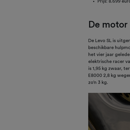
Prijs: 8.699 eur
De motor
De Levo SL is uitge
beschikbare hulpmo
het vier jaar geled
elektrische racer v
is 1,95 kg zwaar, 
E8000 2,8 kg wegen
zo’n 3 kg.