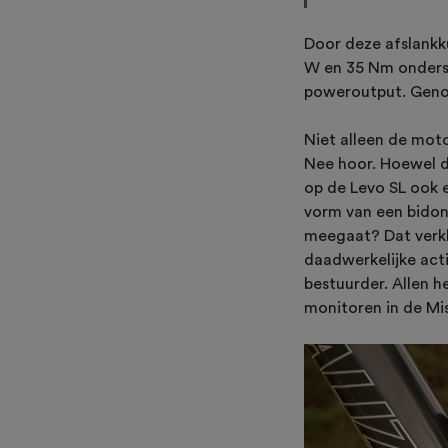
Door deze afslankk
W en 35 Nm onderst
poweroutput. Genoe
Niet alleen de moto
Nee hoor. Hoewel d
op de Levo SL ook 
vorm van een bidon
meegaat? Dat verkl
daadwerkelijke act
bestuurder. Allen h
monitoren in de Mi