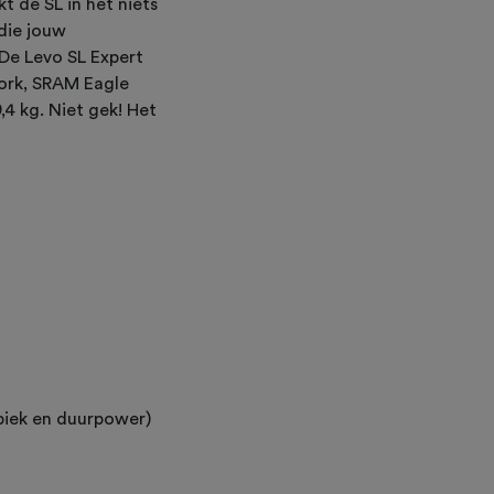
kt de SL in het niets
 die jouw
 De Levo SL Expert
vork, SRAM Eagle
,4 kg. Niet gek! Het
(piek en duurpower)