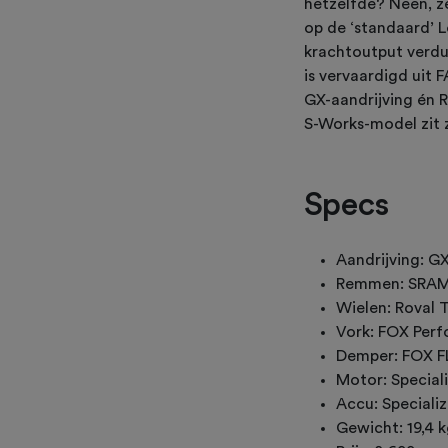
hetzelfde? Neen, zek
op de ‘standaard’ L
krachtoutput verdu
is vervaardigd uit
GX-aandrijving én R
S-Works-model zit 
Specs
Aandrijving: G
Remmen: SRAM
Wielen: Roval 
Vork: FOX Per
Demper: FOX F
Motor: Special
Accu: Speciali
Gewicht: 19,4 