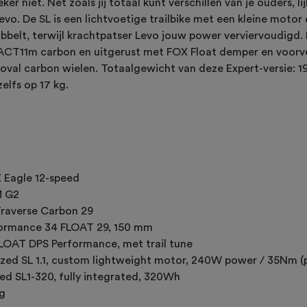
er niet. Net zoals jij totaal kunt verschillen van je ouders, lij
evo. De SL is een lichtvoetige trailbike met een kleine motor
bbelt, terwijl krachtpatser Levo jouw power verviervoudigd.
 FACT11m carbon en uitgerust met FOX Float demper en voor
oval carbon wielen. Totaalgewicht van deze Expert-versie: 19
zelfs op 17 kg.
X Eagle 12-speed
 G2
Traverse Carbon 29
formance 34 FLOAT 29, 150 mm
LOAT DPS Performance, met trail tune
ized SL 1.1, custom lightweight motor, 240W power / 35Nm 
zed SL1-320, fully integrated, 320Wh
kg