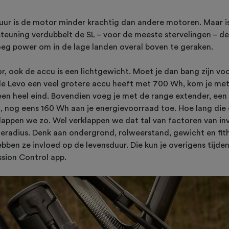
uur is de motor minder krachtig dan andere motoren. Maar i
euning verdubbelt de SL – voor de meeste stervelingen – de
g power om in de lage landen overal boven te geraken.
r, ook de accu is een lichtgewicht. Moet je dan bang zijn vo
e Levo een veel grotere accu heeft met 700 Wh, kom je met
een heel eind. Bovendien voeg je met de range extender, een
, nog eens 160 Wh aan je energievoorraad toe. Hoe lang die
appen we zo. Wel verklappen we dat tal van factoren van inv
ieradius. Denk aan ondergrond, rolweerstand, gewicht en fit
ebben ze invloed op de levensduur. Die kun je overigens tijden
ssion Control app.