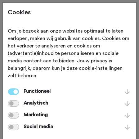
Cookies
Om je bezoek aan onze websites optimaal te laten
verlopen, maken wij gebruik van cookies. Cookies om
MATERIAAL
Gewijzigd op 5 april 2022
het verkeer te analyseren en cookies om
(advertentie)inhoud te personaliseren en sociale
Gezien worden met
media content aan te bieden. Jouw privacy is
belangrijk, daarom kun je deze cookie-instellingen
Bioracer
zelf beheren.
Functioneel
Automobilisten zien ons wielrenners
Analytisch
niet altijd. Zeker tijdens deze donkere,
regenachtige dagen ben je een stuk
Marketing
slechter zichtbaar. Daar heeft Bioracer
Social media
iets op verzonnen: winterkleding met