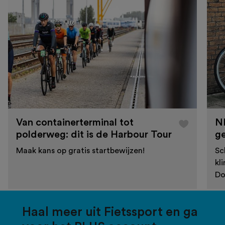
Van containerterminal tot
N
polderweg: dit is de Harbour Tour
g
Maak kans op gratis startbewijzen!
Sc
kl
Do
Haal meer uit Fietssport en ga