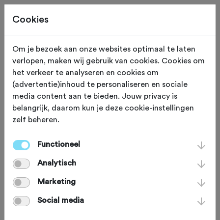
Cookies
Om je bezoek aan onze websites optimaal te laten
verlopen, maken wij gebruik van cookies. Cookies om
TOERTOCHTEN
Gewijzigd op 23 maart 2017
het verkeer te analyseren en cookies om
(advertentie)inhoud te personaliseren en sociale
Jubileumeditie
media content aan te bieden. Jouw privacy is
belangrijk, daarom kun je deze cookie-instellingen
Oranjetocht Horst
zelf beheren.
Functioneel
Toer- en Wielerclub (TWC) Oranje uit
Analytisch
Horst organiseert op Koningsdag de
25ste editie van de Oranjetocht.
Marketing
Vanwege dit speciale jubileum pakt de
Social media
fietsclub op 27 april groots uit met