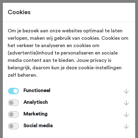
Cookies
Om je bezoek aan onze websites optimaal te laten
verlopen, maken wij gebruik van cookies. Cookies om
TOERTOCHTEN
Gewijzigd op 9 februari 2023
het verkeer te analyseren en cookies om
(advertentie)inhoud te personaliseren en sociale
Fietssport-leden
media content aan te bieden. Jouw privacy is
belangrijk, daarom kun je deze cookie-instellingen
kunnen zich nu al
zelf beheren.
inschrijven voor de
Functioneel
Ronde van de
Analytisch
Westfriese Omringdijk
Marketing
Social media
Een toertocht die je écht een keer