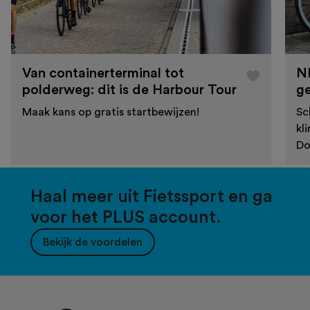
Van containerterminal tot
N
polderweg: dit is de Harbour Tour
g
Maak kans op gratis startbewijzen!
Sc
kl
Do
Haal meer uit Fietssport en ga
voor het PLUS account.
Bekijk de voordelen