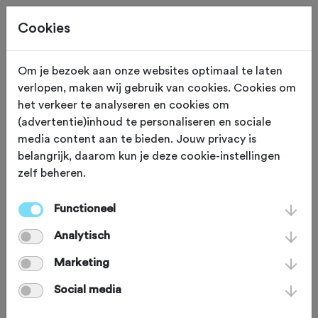
Cookies
Om je bezoek aan onze websites optimaal te laten
verlopen, maken wij gebruik van cookies. Cookies om
TOERTOCHTEN
Gewijzigd op 21 juni 2021
het verkeer te analyseren en cookies om
(advertentie)inhoud te personaliseren en sociale
De Langste Dag
media content aan te bieden. Jouw privacy is
belangrijk, daarom kun je deze cookie-instellingen
Challenge voor op je
zelf beheren.
bucketlist
Functioneel
Analytisch
Officieel valt de langste dag van het
Marketing
jaar rond 21 juni. Nu moet iedereen op
Social media
maandag werken en zag organisator