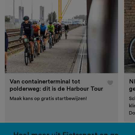
Van containerterminal tot
N
polderweg: dit is de Harbour Tour
g
Maak kans op gratis startbewijzen!
Sc
kl
Do