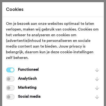
Cookies
Om je bezoek aan onze websites optimaal te laten
verlopen, maken wij gebruik van cookies. Cookies om
ROUTES + REIZEN
Gewijzigd op 1 juli 2022
het verkeer te analyseren en cookies om
(advertentie)inhoud te personaliseren en sociale
Utrechts Landschap
media content aan te bieden. Jouw privacy is
belangrijk, daarom kun je deze cookie-instellingen
verwelkomt
zelf beheren.
Cannondale als
Functioneel
bedrijfsvriend
Analytisch
Marketing
Op 29 juni is tijdens een feestelijk
Social media
moment bekendgemaakt dat