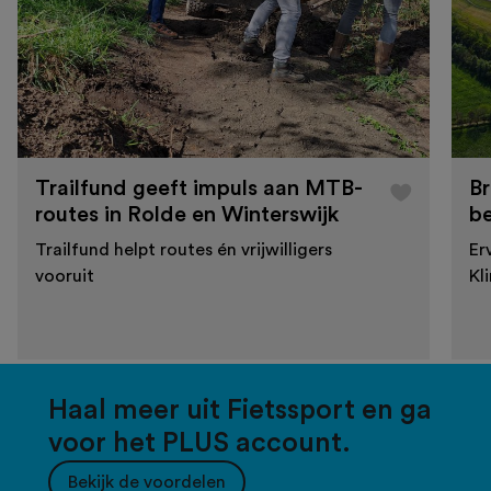
Trailfund geeft impuls aan MTB-
Br
routes in Rolde en Winterswijk
b
Trailfund helpt routes én vrijwilligers
Er
vooruit
Kl
Haal meer uit Fietssport en ga
voor het PLUS account.
Bekijk de voordelen