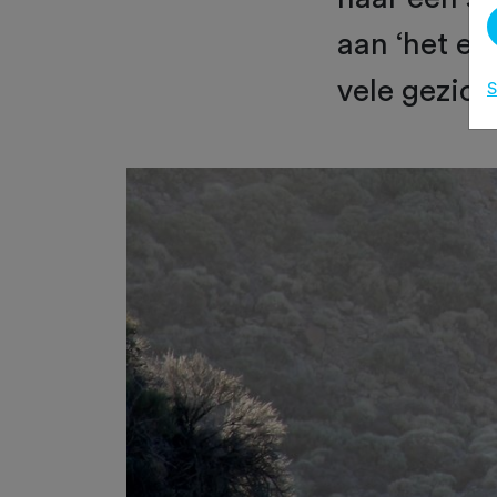
aan ‘het ei
vele gezich
S