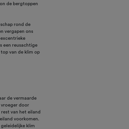
izon de bergtoppen
dschap rond de
en vergapen ons
 excentrieke
s een reusachtige
 top van de klim op
naar de vermaarde
e vroeger door
 rest van het eiland
 eiland voorkomen.
geleidelijke klim