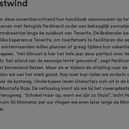
ustwind
ten deze novemberochtend hun handdoek openvouwen op het
 samen met fietsgids Ferdinand onder een behaaglijk zonnetje
armdraairitje langs de zuidkust van Tenerife. De Brabander be
 Bike Experience Tenerife, om toerfietsers te faciliteren die 
e wintermaanden willen plannen of graag tijdens hun vakanti
appen. “Het klimaat is hier het hele jaar door perfect voor fi
ts ‘het eiland van de eeuwige lente’ genoemd”, zegt Ferdina
 binnenland fietsen. Maar als er tijdens de afdaling naar de 
den we aan het werk gezet. Kop over kop rijden we onderin 
er de kustweg. Ondertussen leven kitesurfers zich uit in de 
ontaña Roja. De verlossing komt als we bij het vissersplaat
erugweg. “Schakel maar op, want we zijn zo thuis!”, lacht F
ruim 50 kilometer per uur vliegen we even later langs de Mo
ai.