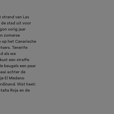
 strand van Las
 de stad uit voor
gon vorig jaar
een zomerse
e op het Canarische
etsers. Tenerife
nd als we
kust een straffe
de beugels een paar
baai achter de
sje El Medano
erdinand. Wat heet:
ntaña Roja en de