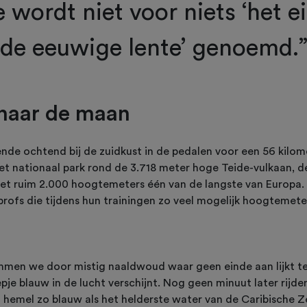
e wordt niet voor niets ‘het e
de eeuwige lente’ genoemd.
naar de maan
nde ochtend bij de zuidkust in de pedalen voor een 56 kilom
et nationaal park rond de 3.718 meter hoge Teide-vulkaan, 
 met ruim 2.000 hoogtemeters één van de langste van Europa.
profs die tijdens hun trainingen zo veel mogelijk hoogtemete
immen we door mistig naaldwoud waar geen einde aan lijkt t
epje blauw in de lucht verschijnt. Nog geen minuut later rijd
hemel zo blauw als het helderste water van de Caribische Z