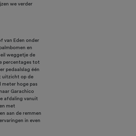
ijzen we verder
of van Eden onder
, palmbomen en
teil weggetje de
e percentages tot
 per pedaalslag één
 uitzicht op de
nd meter hoge pas
 naar Garachico
e afdaling vanuit
ten met
nden aan de remmen
ervaringen in even