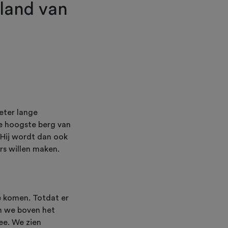
iland van
”
eter lange
de hoogste berg van
 Hij wordt dan ook
rs willen maken.
e komen. Totdat er
en we boven het
ee. We zien