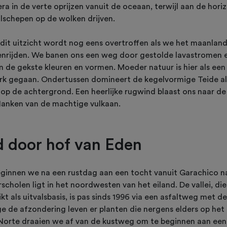
a in de verte oprijzen vanuit de oceaan, terwijl aan de hor
ilschepen op de wolken drijven.
dit uitzicht wordt nog eens overtroffen als we het maanlan
enrijden. We banen ons een weg door gestolde lavastromen 
n de gekste kleuren en vormen. Moeder natuur is hier als een
k gegaan. Ondertussen domineert de kegelvormige Teide al
op de achtergrond. Een heerlijke rugwind blaast ons naar de
lanken van de machtige vulkaan.
 door hof van Eden
eginnen we na een rustdag aan een tocht vanuit Garachico 
scholen ligt in het noordwesten van het eiland. De vallei, di
t als uitvalsbasis, is pas sinds 1996 via een asfaltweg met de
 de afzondering leven er planten die nergens elders op het
 Norte draaien we af van de kustweg om te beginnen aan een 