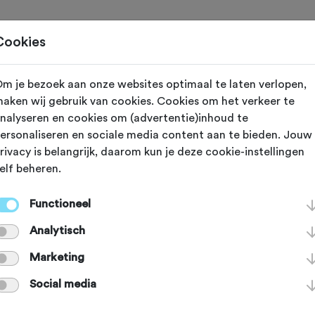
Toertochten
Routes
Ontdek
Magazine
Clubs
Cookies
m je bezoek aan onze websites optimaal te laten verlopen,
Gewijzigd op 6 juli 2023
aken wij gebruik van cookies. Cookies om het verkeer te
nalyseren en cookies om (advertentie)inhoud te
ife en zijn vele
ersonaliseren en sociale media content aan te bieden. Jouw
rivacy is belangrijk, daarom kun je deze cookie-instellingen
elf beheren.
chten
Functioneel
Analytisch
angs de costa in de zon, banen ons
Marketing
lde lavastromen op een vulkaan en 
Social media
btropisch hof van Eden. Tijdens on