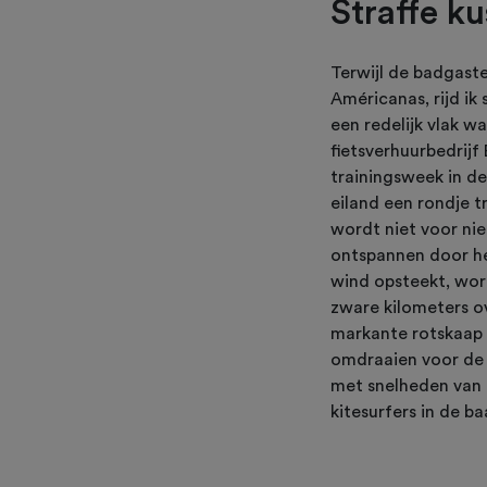
Straffe k
Terwijl de badgas
Américanas, rijd ik
een redelijk vlak w
fietsverhuurbedrijf
trainingsweek in d
eiland een rondje tr
wordt niet voor nie
ontspannen door het
wind opsteekt, wor
zware kilometers ov
markante rotskaap M
omdraaien voor de t
met snelheden van 
kitesurfers in de ba