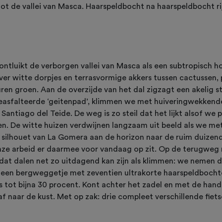
tot de vallei van Masca. Haarspeldbocht na haarspeldbocht r
ontluikt de verborgen vallei van Masca als een subtropisch h
 over witte dorpjes en terrasvormige akkers tussen cactussen
euren groen. Aan de overzijde van het dal zigzagt een akelig s
geasfalteerde ‘geitenpad’, klimmen we met huiveringwekkend
 Santiago del Teide. De weg is zo steil dat het lijkt alsof we
. De witte huizen verdwijnen langzaam uit beeld als we met
et silhouet van La Gomera aan de horizon naar de ruim duize
onze arbeid er daarmee voor vandaag op zit. Op de terugweg
 dat dalen net zo uitdagend kan zijn als klimmen: we nemen d
o, een bergweggetje met zeventien ultrakorte haarspeldboch
s tot bijna 30 procent. Kont achter het zadel en met de ha
f naar de kust. Met op zak: drie compleet verschillende fiets