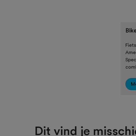
Bik
Fiet
Amer
Spec
comb
Me
Dit vind je missch