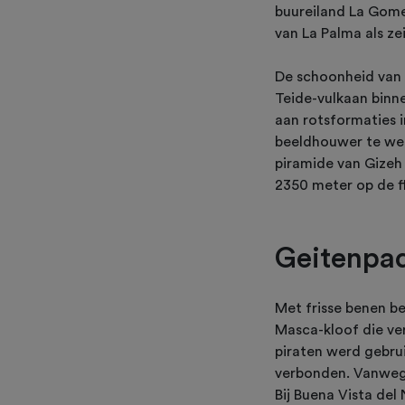
buureiland La Gomer
van La Palma als ze
De schoonheid van 
Teide-vulkaan binn
aan rotsformaties i
beeldhouwer te wer
piramide van Gizeh 
2350 meter op de f
Geitenpad
Met frisse benen b
Masca-kloof die ver
piraten werd gebruik
verbonden. Vanwege
Bij Buena Vista del