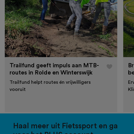
Trailfund geeft impuls aan MTB-
Br
routes in Rolde en Winterswijk
b
Trailfund helpt routes én vrijwilligers
Er
vooruit
Kl
Haal meer uit Fietssport en ga