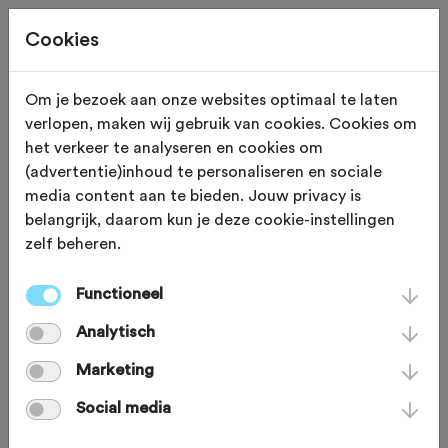
Cookies
Om je bezoek aan onze websites optimaal te laten
verlopen, maken wij gebruik van cookies. Cookies om
ROUTES + REIZEN
Gewijzigd op 18 juni 2024
het verkeer te analyseren en cookies om
(advertentie)inhoud te personaliseren en sociale
Routenetwerk ‘Randje
media content aan te bieden. Jouw privacy is
belangrijk, daarom kun je deze cookie-instellingen
Drenthe' gelanceerd
zelf beheren.
Functioneel
Deze week lanceerden de provincie
Analytisch
Drenthe en de NTFU een uniek
routenetwerk voor de sportieve
Marketing
fietser: 'Randje Drenthe.'
Social media