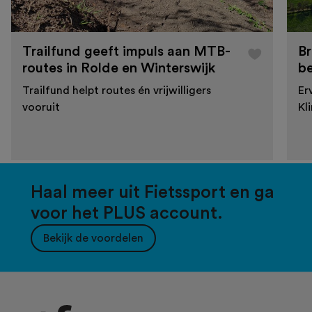
Trailfund geeft impuls aan MTB-
Br
routes in Rolde en Winterswijk
b
Trailfund helpt routes én vrijwilligers
Er
vooruit
Kl
Haal meer uit Fietssport en ga
voor het PLUS account.
Bekijk de voordelen