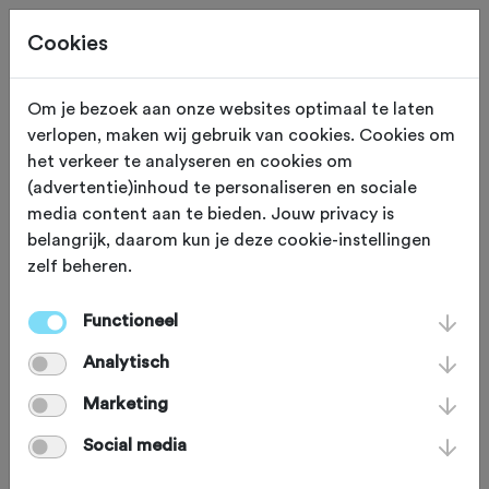
Cookies
Om je bezoek aan onze websites optimaal te laten
verlopen, maken wij gebruik van cookies. Cookies om
ROUTES + REIZEN
Gewijzigd op 9 juli 2025
het verkeer te analyseren en cookies om
(advertentie)inhoud te personaliseren en sociale
Op mountainbike-
media content aan te bieden. Jouw privacy is
belangrijk, daarom kun je deze cookie-instellingen
avontuur in Zuid-Afrika
zelf beheren.
Functioneel
Als een klein kind stond Astrid Olde
Analytisch
Olthuis te popelen om haar bike de
sporen te geven in Zuid-Afrika. De
Marketing
uitdaging van Banhoek, de prachtige
Social media
uitzichten in Lourensford, de magische