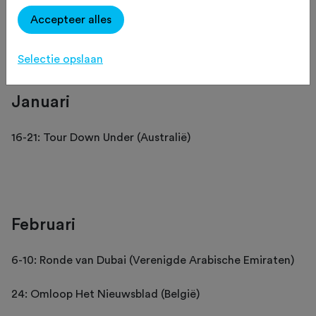
rondes en andere koersen.
Accepteer alles
Selectie opslaan
Januari
16-21: Tour Down Under (Australië)
Februari
6-10: Ronde van Dubai (Verenigde Arabische Emiraten)
24: Omloop Het Nieuwsblad (België)