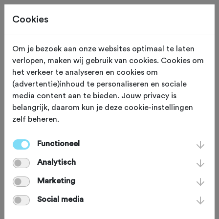
Cookies
Om je bezoek aan onze websites optimaal te laten
verlopen, maken wij gebruik van cookies. Cookies om
ROUTES + REIZEN
Gewijzigd op 18 juni 2024
het verkeer te analyseren en cookies om
(advertentie)inhoud te personaliseren en sociale
Koerskalender 2018
media content aan te bieden. Jouw privacy is
belangrijk, daarom kun je deze cookie-instellingen
zelf beheren.
Het jaar 2017 was een topjaar met
gouden medailles en natuurlijk de roze
Functioneel
trui van Tom. Het wielerseizoen 2018
Analytisch
wordt vast ook een jaar om niet te
Marketing
vergeten. Wij geven je een overzicht
Social media
van de belangrijkste klassiekers, grote