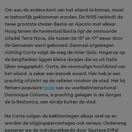
Om aan de andere kant van het eiland te komen, moet
er behoorlijk geklommen worden. De N193 verbindt de
twee grootste steden Bastia en Ajaccio met elkaar.
Hoog boven de havenstad Bastia ligt de ommuurde
e
e
citadel Terra Nova, die tussen de 15
en 17
eeuw door
de Genuezen werd gebouwd. Eenmaal afgeslagen
richting Corte volgt de weg de rivier Golo. Hogerop op
de bergflanken liggen kleine dorpjes die zo uit Italië
lijken weggeplukt. Corte, de voormalige hoofdstad van
het eiland, is zeker een bezoek waard. Hier heb je een
prachtig uitzicht op de valleien rondom de stad. Het bij
fietsers populaire
hotel
van ex-voetbalinternational
Dominique Colonna, is prachtig gelegen in de Gorges
de la Restonica, een eindje buiten de stad.
Na Corte volgen de beklimmingen elkaar snel op en
worden de stijgingspercentages ook serieus. Onderweg
passeren we de indrukwekkende door Gustave Eiffel