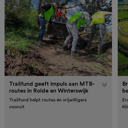
Trailfund geeft impuls aan MTB-
Br
routes in Rolde en Winterswijk
b
Trailfund helpt routes én vrijwilligers
Er
vooruit
Kl