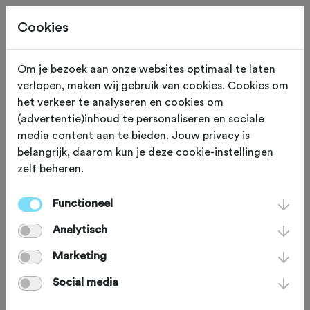
Cookies
Om je bezoek aan onze websites optimaal te laten
verlopen, maken wij gebruik van cookies. Cookies om
ROUTES + REIZEN
Gewijzigd op 21 oktober 2024
het verkeer te analyseren en cookies om
(advertentie)inhoud te personaliseren en sociale
Klimmen en dalen op
media content aan te bieden. Jouw privacy is
belangrijk, daarom kun je deze cookie-instellingen
Corsica
zelf beheren.
Functioneel
Tijdens de 100ste editie van de Tour de
Analytisch
France, toen Corsica voor het eerst in
het parcours werd opgenomen,
Marketing
hebben we kunnen genieten van de
Social media
prachtige tv-beelden van dit eiland.