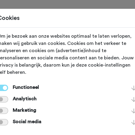
Toertochten
Routes
Ontdek
Magazine
Clubs
Cookies
m je bezoek aan onze websites optimaal te laten verlopen,
Gewijzigd op 17 juni 2024
aken wij gebruik van cookies. Cookies om het verkeer te
nalyseren en cookies om (advertentie)inhoud te
oogmis hindern
ersonaliseren en sociale media content aan te bieden. Jouw
rivacy is belangrijk, daarom kun je deze cookie-instellingen
elf beheren.
rd de eerste Ronde van Vlaanderen g
Functioneel
efden de renners geen hellingen te
Analytisch
. De onverharde wegen waren zwaa
Marketing
Social media
rijgen de renners heel wat klimmetj