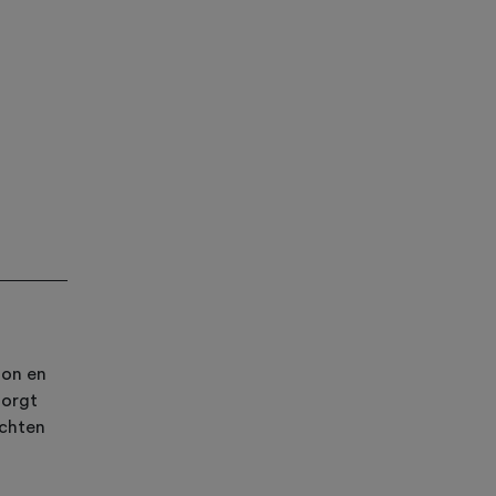
lon en
Zorgt
ochten