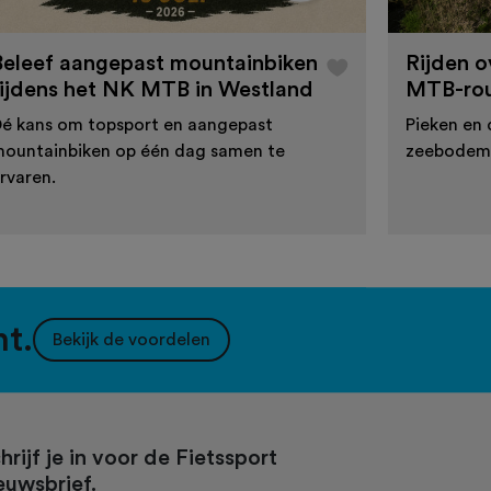
Beleef aangepast mountainbiken
Rijden 
tijdens het NK MTB in Westland
MTB-rou
é kans om topsport en aangepast
Pieken en 
ountainbiken op één dag samen te
zeebodem 
rvaren.
nt.
Bekijk de voordelen
hrijf je in voor de Fietssport
euwsbrief.