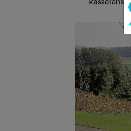
kasseienstr
S