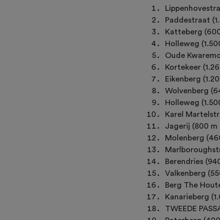
Lippenhovestra
Paddestraat (1
Katteberg (60
Holleweg (1.50
Oude Kwaremon
Kortekeer (1.2
Eikenberg (1.2
Wolvenberg (64
Holleweg (1.50
Karel Martelstr
Jagerij (800 m 
Molenberg (46
Marlboroughstr
Berendries (94
Valkenberg (55
Berg The Houte
Kanarieberg (1
TWEEDE PASSAG