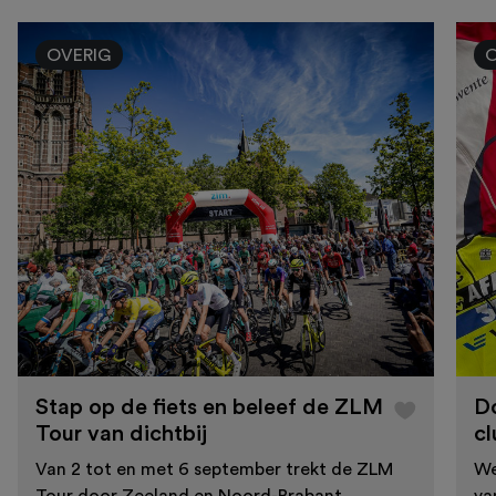
OVERIG
Stap op de fiets en beleef de ZLM
D
Tour van dichtbij
cl
Van 2 tot en met 6 september trekt de ZLM
We
Tour door Zeeland en Noord-Brabant.
va