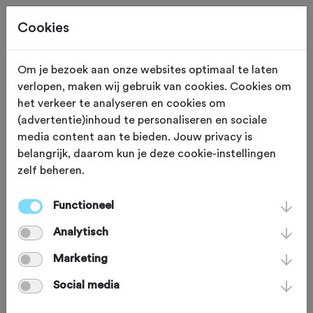
Cookies
Om je bezoek aan onze websites optimaal te laten
verlopen, maken wij gebruik van cookies. Cookies om
OVERIG
Gewijzigd op 26 augustus 2024
het verkeer te analyseren en cookies om
(advertentie)inhoud te personaliseren en sociale
Wolf zorgt voor sluiting
media content aan te bieden. Jouw privacy is
belangrijk, daarom kun je deze cookie-instellingen
MTB-route(s) Den
zelf beheren.
Treek
Functioneel
Analytisch
De komende weken kun je niet
Marketing
mountainbiken in natuurgebied Den
Social media
Treek. De kans in namelijk groot dat je