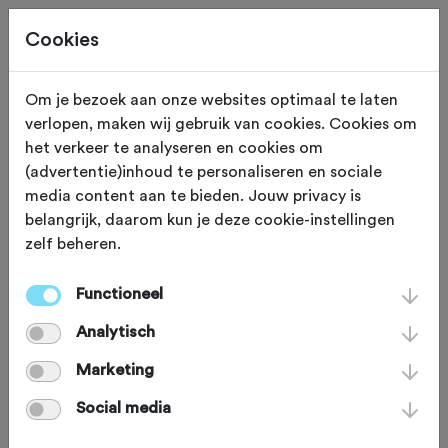
Cookies
Om je bezoek aan onze websites optimaal te laten
verlopen, maken wij gebruik van cookies. Cookies om
OVERIG
Gewijzigd op 31 maart 2026
het verkeer te analyseren en cookies om
(advertentie)inhoud te personaliseren en sociale
Veiliger inloggen op
media content aan te bieden. Jouw privacy is
belangrijk, daarom kun je deze cookie-instellingen
Fietssport
zelf beheren.
Functioneel
Omdat hackers steeds vaker
Analytisch
persoonsgegevens buitmaken bij
bedrijven – zoals laatst bij Odido –
Marketing
hebben we het inloggen op Fietssport
Social media
veiliger gemaakt. Met 2-factor