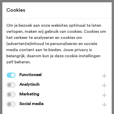
Cookies
Om je bezoek aan onze websites optimaal te laten
verlopen, maken wij gebruik van cookies. Cookies om
OVERIG
Gewijzigd op 27 juli 2022
het verkeer te analyseren en cookies om
(advertentie)inhoud te personaliseren en sociale
Filmtip: A Dog's Tale
media content aan te bieden. Jouw privacy is
belangrijk, daarom kun je deze cookie-instellingen
zelf beheren.
Als hondenliefhebber moet je A Dog's
Tale gezien hebben. De video volgt
Functioneel
een aantal trouwe viervoeters die niets
Analytisch
liever doen dan in het spoor van hun
Marketing
bikende baasjes over stoffige mtb-
Social media
paden te stuiven. Kijken!