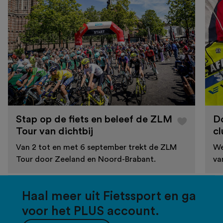
Stap op de fiets en beleef de ZLM
D
Tour van dichtbij
cl
Van 2 tot en met 6 september trekt de ZLM
We
Tour door Zeeland en Noord-Brabant.
va
Haal meer uit Fietssport en ga
voor het PLUS account.