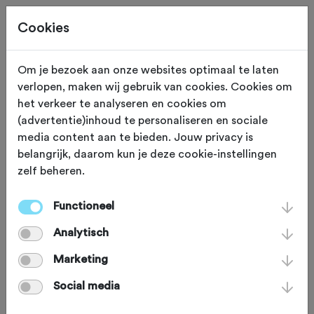
Cookies
Om je bezoek aan onze websites optimaal te laten
verlopen, maken wij gebruik van cookies. Cookies om
OVERIG
Gewijzigd op 17 oktober 2022
het verkeer te analyseren en cookies om
(advertentie)inhoud te personaliseren en sociale
Column: Genieten als
media content aan te bieden. Jouw privacy is
belangrijk, daarom kun je deze cookie-instellingen
vanouds
zelf beheren.
Functioneel
Christiaan Warger van gravelrides.cc
Analytisch
geniet na een zware operatie en
bijbehorende herstelperiode weer
Marketing
volop van het gravelbiken. "Soms moet
Social media
je iets verliezen om het weer terug te