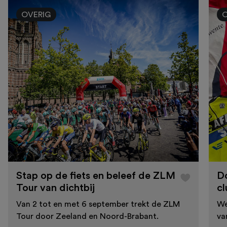
OVERIG
Stap op de fiets en beleef de ZLM
D
Tour van dichtbij
cl
Van 2 tot en met 6 september trekt de ZLM
We
Tour door Zeeland en Noord-Brabant.
va