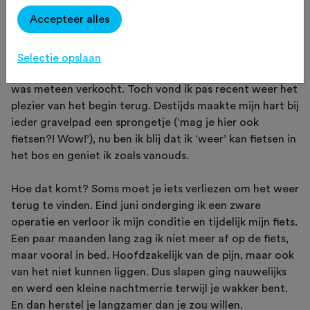
vinden."
Accepteer alles
Selectie opslaan
Ruim vijf jaar geleden reed ik mijn eerste gravelrit. Ik
was meteen verkocht. Toch vond ik pas recent weer het
plezier van het begin terug. Destijds maakte mijn hart bij
ieder gravelpad een sprongetje (‘mag je hier ook
fietsen?! Wow!’), nu ben ik blij dat ik ‘weer’ kan fietsen in
het bos en geniet ik zoals vanouds.
Hoe dat komt? Soms moet je iets verliezen om het weer
terug te vinden. Eind juni onderging ik een zware
operatie en verloor ik mijn conditie en tijdelijk mijn fiets.
Een paar maanden lang zag ik niet meer af op de fiets,
maar vooral in bed. Hoofdzakelijk van de pijn, maar ook
van het niet kunnen liggen. Dus slapen ging nauwelijks
en werd een kleine nachtmerrie terwijl je wakker bent.
En dan herstel je langzamer dan je zou willen.