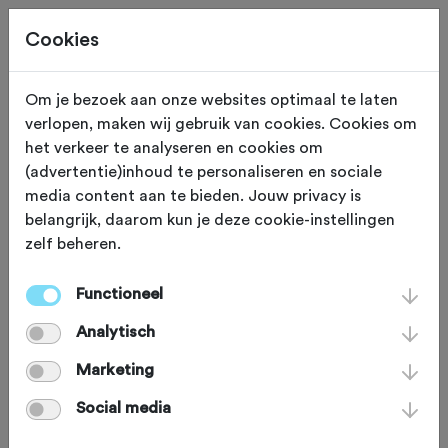
Cookies
Om je bezoek aan onze websites optimaal te laten
verlopen, maken wij gebruik van cookies. Cookies om
OVERIG
Gewijzigd op 25 april 2022
het verkeer te analyseren en cookies om
(advertentie)inhoud te personaliseren en sociale
Column: een nieuwe
media content aan te bieden. Jouw privacy is
belangrijk, daarom kun je deze cookie-instellingen
lente
zelf beheren.
Functioneel
Eindelijk toch lente. De mooiste
Analytisch
kleuren groen schieten weer als
kooltjes uit ontelbare boomknoppen,
Marketing
de bloesem is mooier dan ooit en het
Social media
zonnetje kleurt de aarde, zoals we dat