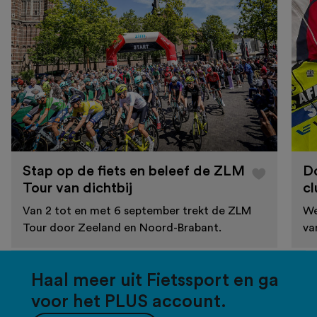
Stap op de fiets en beleef de ZLM
D
Tour van dichtbij
cl
Van 2 tot en met 6 september trekt de ZLM
We
Tour door Zeeland en Noord-Brabant.
va
Haal meer uit Fietssport en ga
voor het PLUS account.