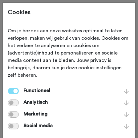
Cookies
Om je bezoek aan onze websites optimaal te laten
verlopen, maken wij gebruik van cookies. Cookies om
OVERIG
Gewijzigd op 7 augustus 2019
het verkeer te analyseren en cookies om
(advertentie)inhoud te personaliseren en sociale
Column: De hand van
media content aan te bieden. Jouw privacy is
belangrijk, daarom kun je deze cookie-instellingen
...
zelf beheren.
Functioneel
‘De hand van God’, dat wil zeggen de
Analytisch
hand van Maradona op het WK
voetbal 1986, is een van de iconische
Marketing
momenten uit de sport. Overduidelijk
Social media
hands, maar hij kwam ermee weg. Het