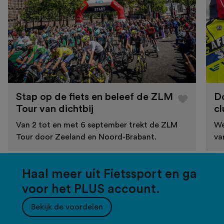
Stap op de fiets en beleef de ZLM
D
Tour van dichtbij
cl
Van 2 tot en met 6 september trekt de ZLM
We
Tour door Zeeland en Noord-Brabant.
va
Haal meer uit Fietssport en ga
voor het PLUS account.
Bekijk de voordelen