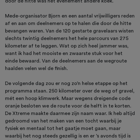
door de hitte was het evenement andere koek.
Mede-organisator Bjorn en een aantal vrijwilligers reden
af en aan om deelnemers op te halen die door de hitte
bevangen waren. Van de 120 gestarte gravelaars wisten
slechts twintig deelnemers het hele parcours van 275
kilometer af te leggen. Wat op zich heel jammer was,
want ik had het mooiste en zwaarste stuk voor het
einde bewaard. Van de deelnemers aan de wegroute
haalden velen wel de finish.
De volgende dag zou er nog zo’n helse etappe op het
programma staan. 250 kilometer over de weg of gravel,
mét een hoop klimwerk. Maar wegens dreigende code
oranje besloten we de route voor de helft in te korten.
De Xtreme maakte daarmee zijn naam waar. Ik heb altijd
gedroomd van het maken van een tocht waarbij je
fysiek en mentaal tot het gaatje moet gaan, maar
waarbij het nog steeds gezellig is en er ’s avonds tijd is