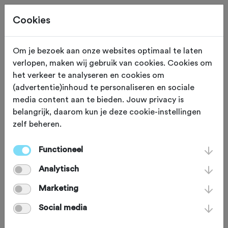
Cookies
Om je bezoek aan onze websites optimaal te laten
verlopen, maken wij gebruik van cookies. Cookies om
OVERIG
Gewijzigd op 28 september 2023
het verkeer te analyseren en cookies om
(advertentie)inhoud te personaliseren en sociale
Column Bram Tankink:
media content aan te bieden. Jouw privacy is
belangrijk, daarom kun je deze cookie-instellingen
Zoals fietsen bedoeld
zelf beheren.
is
Functioneel
Analytisch
Bram Tankink (44) is oud-
Marketing
profwielrenner. Tegenwoordig
Social media
organiseert hij toertochten en verkent