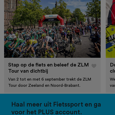
Stap op de fiets en beleef de ZLM
D
Tour van dichtbij
cl
Van 2 tot en met 6 september trekt de ZLM
We
Tour door Zeeland en Noord-Brabant.
va
Haal meer uit Fietssport en ga
voor het PLUS account.