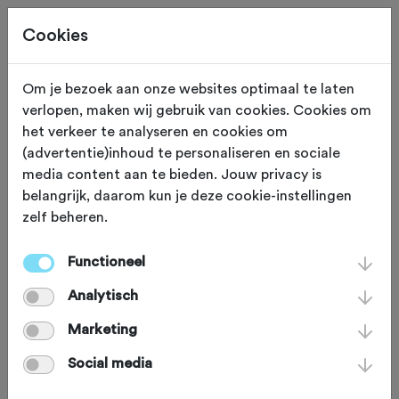
Cookies
Om je bezoek aan onze websites optimaal te laten
verlopen, maken wij gebruik van cookies. Cookies om
OVERIG
Gewijzigd op 13 augustus 2021
het verkeer te analyseren en cookies om
(advertentie)inhoud te personaliseren en sociale
Bart Brentjens viert 25-
media content aan te bieden. Jouw privacy is
belangrijk, daarom kun je deze cookie-instellingen
jarig jubileum als
zelf beheren.
Olympisch
Functioneel
mountainbikekampioen
Analytisch
Marketing
Het is precies 25 jaar geleden dat Bart
Social media
Brentjens in Atlanta het eerste