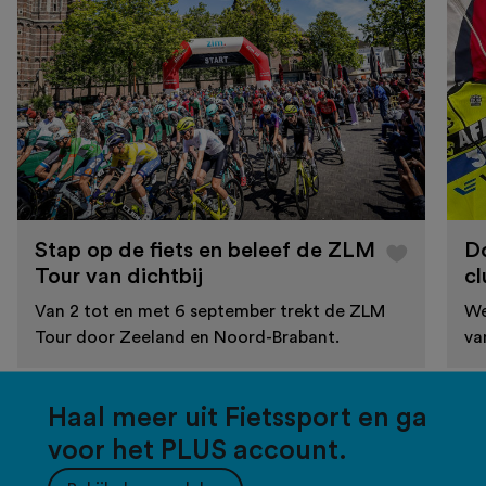
Stap op de fiets en beleef de ZLM
D
Tour van dichtbij
cl
Van 2 tot en met 6 september trekt de ZLM
We
Tour door Zeeland en Noord-Brabant.
va
Haal meer uit Fietssport en ga
voor het PLUS account.