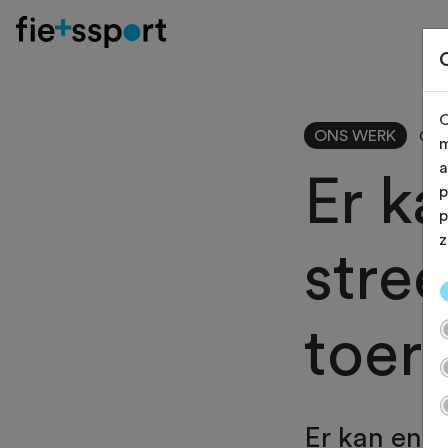
O
ONS WERK
Gewi
m
a
Er k
p
p
z
stre
toer
Er kan en 