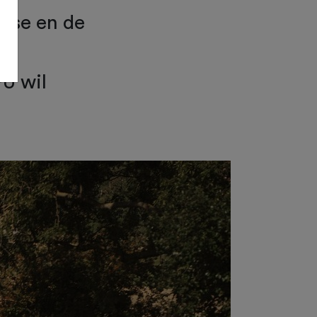
gse en de
FU wil