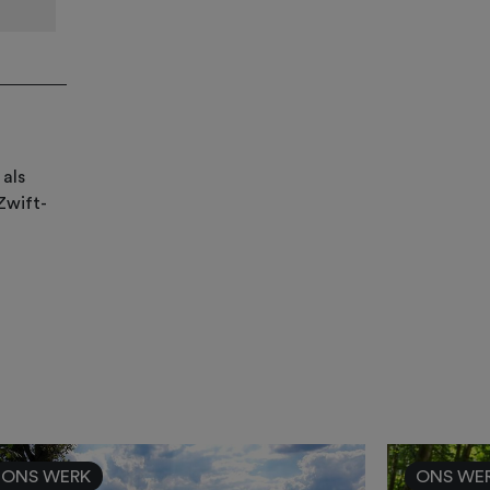
 als
Zwift-
ONS WERK
ONS WE