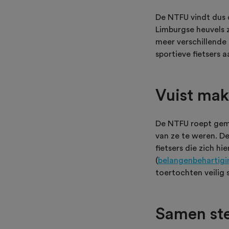
De NTFU vindt dus d
Limburgse heuvels 
meer verschillende 
sportieve fietsers 
Vuist ma
De NTFU roept gemee
van ze te weren. De
fietsers die zich h
(
belangenbehartigi
toertochten veilig s
Samen ste