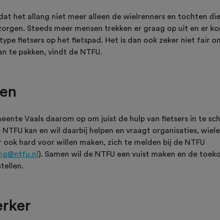
at het allang niet meer alleen de wielrenners en tochten die
zorgen. Steeds meer mensen trekken er graag op uit en er k
type fietsers op het fietspad. Het is dan ook zeker niet fair
aan te pakken, vindt de NTFU.
ken
nte Vaals daarom op om juist de hulp van fietsers in te sch
 NTFU kan en wil daarbij helpen en vraagt organisaties, wiele
ier ook hard voor willen maken, zich te melden bij de NTFU
ng@ntfu.nl
). Samen wil de NTFU een vuist maken en de toek
tellen.
rker