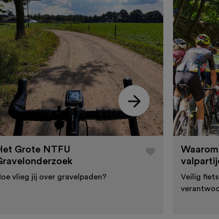
Het Grote NTFU
Waarom v
Gravelonderzoek
valparti
oe vlieg jij over gravelpaden?
Veilig fiet
verantwoor