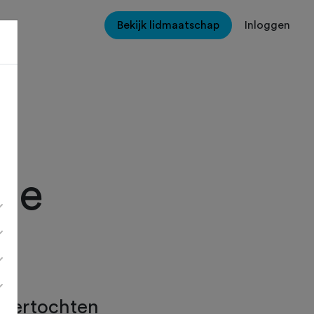
Bekijk lidmaatschap
Inloggen
se
toertochten