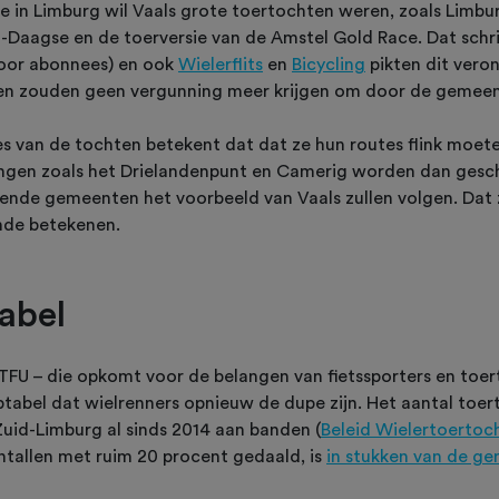
e in Limburg wil Vaals grote toertochten weren, zoals Limbu
-Daagse en de toerversie van de Amstel Gold Race. Dat schri
voor abonnees) en ook
Wielerflits
en
Bicycling
pikten dit vero
en zouden geen vergunning meer krijgen om door de gemeen
es van de tochten betekent dat dat ze hun routes flink moete
gen zoals het Drielandenpunt en Camerig worden dan gesch
ende gemeenten het voorbeeld van Vaals zullen volgen. Dat 
nde betekenen.
abel
FU – die opkomt voor de belangen van fietssporters en toe
ptabel dat wielrenners opnieuw de dupe zijn. Het aantal toe
Zuid-Limburg al sinds 2014 aan banden (
Beleid Wielertoertoc
ntallen met ruim 20 procent gedaald, is
in stukken van de ge