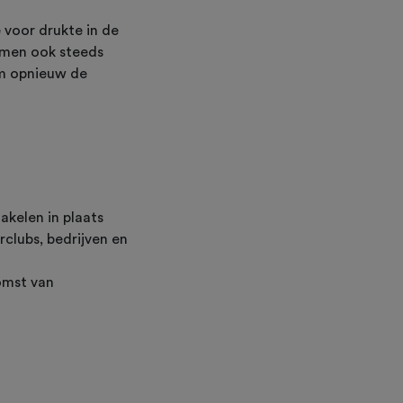
 voor drukte in de
omen ook steeds
 om opnieuw de
akelen in plaats
rclubs, bedrijven en
omst van