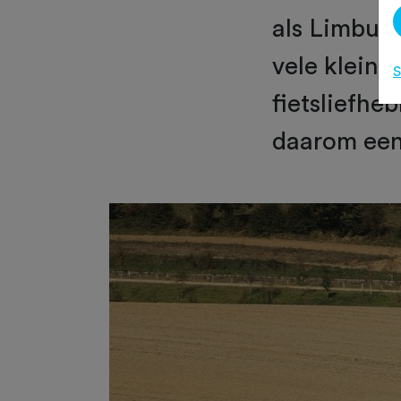
als Limbur
vele kleins
S
fietsliefh
daarom een