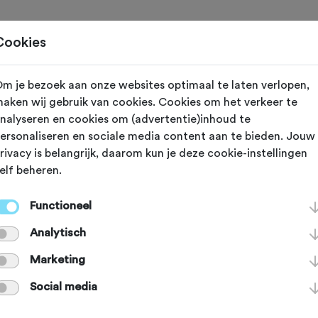
Toertochten
Routes
Ontdek
Magazine
Clubs
Cookies
m je bezoek aan onze websites optimaal te laten verlopen,
jzigd op 25 april 2025
aken wij gebruik van cookies. Cookies om het verkeer te
nalyseren en cookies om (advertentie)inhoud te
an en mag geen
ersonaliseren en sociale media content aan te bieden. Jouw
rivacy is belangrijk, daarom kun je deze cookie-instellingen
elf beheren.
ep door Limburg
Functioneel
Analytisch
tochten
Marketing
Social media
mag géén streep gezet worden door 