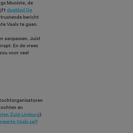
rgs Mooiste, de
jft
dagblad De
ntrustende bericht
te Vaals te gaan.
n aanpassen. Juist
rapt. En de vrees
zou voor veel
rtochtorganisatoren
rtochten en
hten Zuid-Limburg
).
meente Vaals zelf