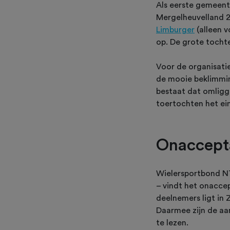
Als eerste gemeent
Mergelheuvelland 2
Limburger
(alleen 
op. De grote tocht
Voor de organisati
de mooie beklimmin
bestaat dat omligg
toertochten het ei
Onaccept
Wielersportbond NT
– vindt het onacce
deelnemers ligt in 
Daarmee zijn de aa
te lezen.