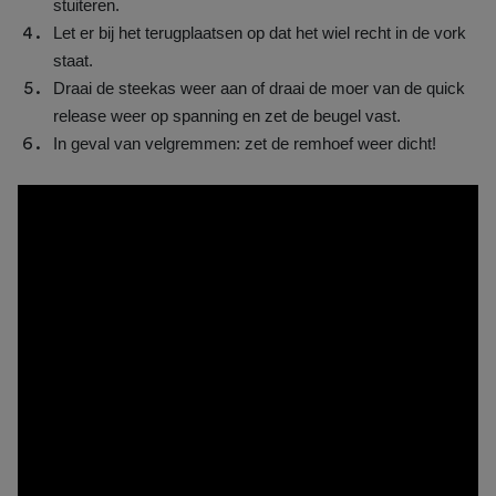
stuiteren.
Let er bij het terugplaatsen op dat het wiel recht in de vork
staat.
Draai de steekas weer aan of draai de moer van de quick
release weer op spanning en zet de beugel vast.
In geval van velgremmen: zet de remhoef weer dicht!