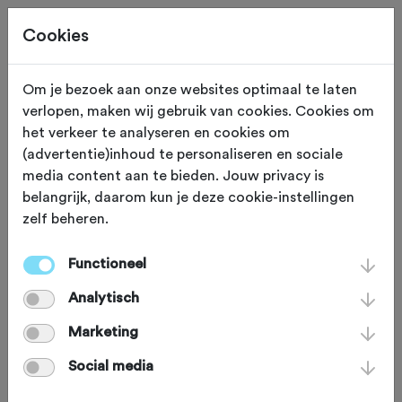
Cookies
Om je bezoek aan onze websites optimaal te laten
verlopen, maken wij gebruik van cookies. Cookies om
MATERIAAL
Gewijzigd op 28 december 2022
het verkeer te analyseren en cookies om
(advertentie)inhoud te personaliseren en sociale
Zo haal je een wiel uit
media content aan te bieden. Jouw privacy is
belangrijk, daarom kun je deze cookie-instellingen
je racefiets of
zelf beheren.
mountainbike
Functioneel
Analytisch
Heb je een lekke band en wil je die
Marketing
vervangen? Of wil je jouw racefiets of
Social media
MTB in je auto vervoeren? Dan moet je