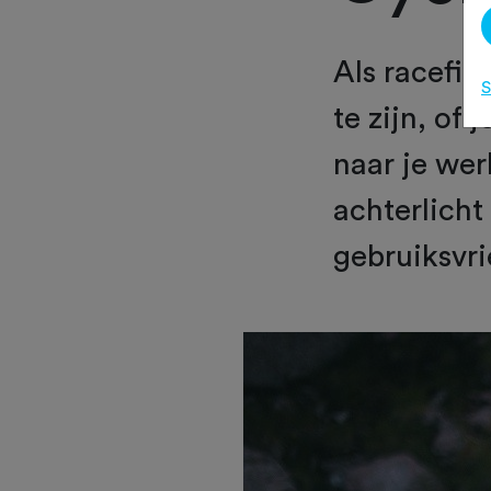
Als racefie
S
te zijn, of
naar je wer
achterlicht
gebruiksvri