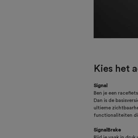
Kies het a
Signal
Ben je een racefiet
Dan is de basisvers
ultieme zichtbaarhe
functionaliteiten d
SignalBrake
Rijd je vaak in dru