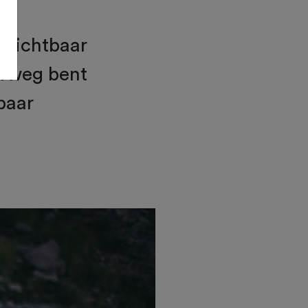
d zichtbaar
derweg bent
baar