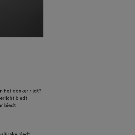
in het donker rijdt?
erlicht biedt
ar biedt
nalBrake biedt