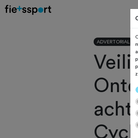
O
ADVERTORIAL
m
a
Veil
p
p
z
Ontd
acht
Cycl