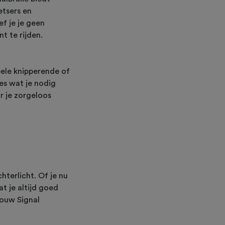
etsers en
f je je geen
t te rijden.
bele knipperende of
les wat je nodig
r je zorgeloos
hterlicht. Of je nu
at je altijd goed
jouw Signal