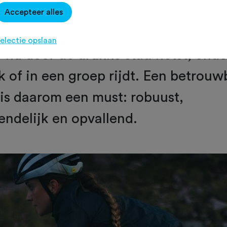
Accepteer alles
tser is het van levensbelang om goe
electie opslaan
 je nu door de drukke stad fietst, on
k of in een groep rijdt. Een betrouw
 is daarom een must: robuust,
endelijk en opvallend.