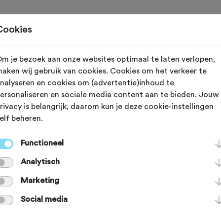
Toertochten
Routes
Ontdek
Magazine
Clubs
Cookies
m je bezoek aan onze websites optimaal te laten verlopen,
Gewijzigd op 28 augustus 2024
aken wij gebruik van cookies. Cookies om het verkeer te
nalyseren en cookies om (advertentie)inhoud te
igheid op de we
ersonaliseren en sociale media content aan te bieden. Jouw
rivacy is belangrijk, daarom kun je deze cookie-instellingen
elf beheren.
ek de Signal Se
Functioneel
Analytisch
erlichten van B
Marketing
Social media
ing