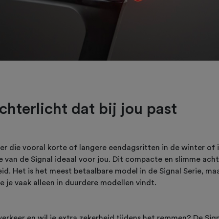
chterlicht dat bij jou past
ser die vooral korte of langere eendagsritten in de winter of 
ie van de Signal ideaal voor jou. Dit compacte en slimme acht
id. Het is het meest betaalbare model in de Signal Serie, ma
ie je vaak alleen in duurdere modellen vindt.
k verkeer en wil je extra zekerheid tijdens het remmen? De Sig