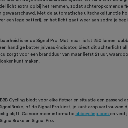
del licht extra op bij het remmen, zodat achteropkomende fi
 gewaarschuwd. Met de automatische uitschakelfunctie hoe
r een lege batterij, en het licht gaat weer aan zodra je begin
baarheid is er de Signal Pro. Met maar liefst 250 lumen, dub
een handige batterijniveau-indicator, biedt dit achterlicht al
cu zorgt voor een brandduur van maar liefst 21 uur, waardoo
 donker kunt maken.
BBB Cycling biedt voor elke fietser en situatie een passend ac
SignalBrake, of de Signal Pro kiest, je kunt erop vertrouwen d
eilig blijft. Ga voor meer informatie
bbbcycling.com
en vind 
 SignalBrake en Signal Pro.