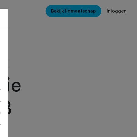
Bekijk lidmaatschap
Inloggen
g:
rie
BB