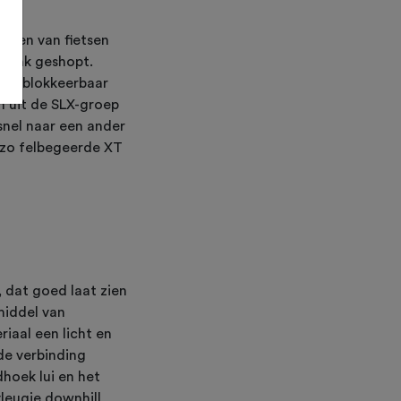
uwen van fietsen
 flink geshopt.
 en blokkeerbaar
n uit de SLX-groep
snel naar een ander
t zo felbegeerde XT
 dat goed laat zien
middel van
iaal een licht en
ide verbinding
dhoek lui en het
leugje downhill