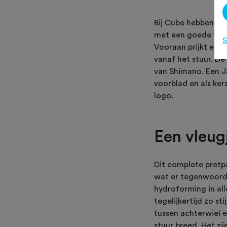
Bij Cube hebben ze
met een goede verho
S
Vooraan prijkt een
vanaf het stuur. De
van Shimano. Een Ja
voorblad en als ker
logo.
Een vleug
Dit complete pretp
wat er tegenwoordi
hydroforming in all
tegelijkertijd zo s
tussen achterwiel e
stuur breed. Het z