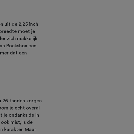
 uit de 2,25 inch
breedte moet je
er zich makkelijk
van Rockshox een
mmer dat een
en 26 tanden zorgen
kom je echt overal
t je ondanks de in
ook mist, is de
n karakter. Maar