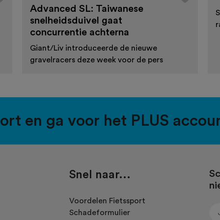
Advanced SL: Taiwanese
S
snelheidsduivel gaat
r
concurrentie achterna
Giant/Liv introduceerde de nieuwe
gravelracers deze week voor de pers
port en ga voor het PLUS accou
Snel naar...
Sc
ni
.
Voordelen Fietssport
Schadeformulier