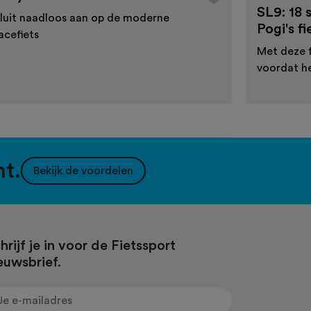
SL9: 18 
luit naadloos aan op de moderne
Pogi's f
acefiets
Met deze f
voordat he
nt.
Bekijk de voordelen
hrijf je in voor de Fietssport
euwsbrief.