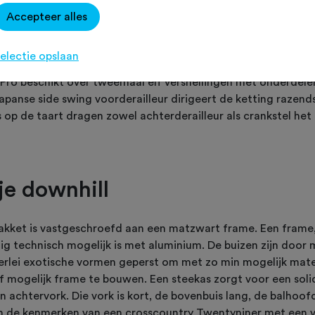
Accepteer alles
 een naam hoog te houden. Een naam als het gaat om het bo
uding tussen prijs en kwaliteit. Ook voor de Reaction Pro is
electie opslaan
 Recon voorvork uit het magazijn van Rockshox, luchtgeveerd
 Pro beschikt over tweemaal elf versnellingen met onderdele
panse side swing voorderailleur dirigeert de ketting razend
s op de taart dragen zowel achterderailleur als crankstel he
je downhill
akket is vastgeschroefd aan een matzwart frame. Een frame,
g technisch mogelijk is met aluminium. De buizen zijn door 
erlei exotische vormen geperst om met zo min mogelijk mater
tijf mogelijk frame te bouwen. Een steekas zorgt voor een sol
n achtervork. Die vork is kort, de bovenbuis lang, de balhoof
ijn de kenmerken van een crosscountry Twentyniner met een v