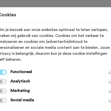
Toertochten
Routes
Ontdek
Magazine
Clubs
Cookies
m je bezoek aan onze websites optimaal te laten verlopen,
ijzigd op 11 oktober 2018
aken wij gebruik van cookies. Cookies om het verkeer te
nalyseren en cookies om (advertentie)inhoud te
: Cube Reaction
ersonaliseren en sociale media content aan te bieden. Jouw
rivacy is belangrijk, daarom kun je deze cookie-instellingen
elf beheren.
 van Cube gaat al heel wat jaren m
Functioneel
, want bij het model Pro tref je ma
Analytisch
en met de Reactions van de eerste g
Marketing
Social media
 complete uitrusting zijn.