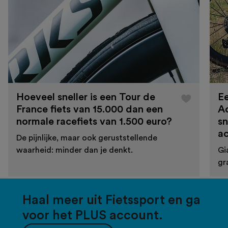
Hoeveel sneller is een Tour de
Ee
France fiets van 15.000 dan een
A
normale racefiets van 1.500 euro?
sn
a
De pijnlijke, maar ook geruststellende
waarheid: minder dan je denkt.
Gi
gr
Haal meer uit Fietssport en ga
voor het PLUS account.