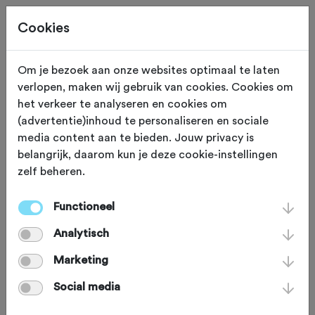
Cookies
Om je bezoek aan onze websites optimaal te laten
verlopen, maken wij gebruik van cookies. Cookies om
ADVERTORIAL
Gewijzigd op 11 maart 2026
het verkeer te analyseren en cookies om
(advertentie)inhoud te personaliseren en sociale
RockDock: De nieuwe
media content aan te bieden. Jouw privacy is
belangrijk, daarom kun je deze cookie-instellingen
standaard voor het
zelf beheren.
stallen van je sportfiets
Functioneel
Analytisch
Na een geweldige rit wil je maar één
Marketing
ding: je fiets snel en veilig kwijt. Geen
Social media
gehannes met wankele standaarden of