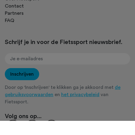
Contact
Partners
FAQ
Schrijf je in voor de Fietssport nieuwsbrief.
Inschrijven
Door op 'Inschrijven' te klikken ga je akkoord met
de
gebruiksvoorwaarden
en
het privacybeleid
van
Fietssport.
Volg ons op...