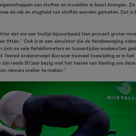
 eigenschappen van stoffen en modellen in kaart brengen. Zo 
mee de rek en stugheid van stoffen worden gemeten. Dat is b
.
ter dat we een truitje bijvoorbeeld tien procent groter m
ten fitten.” Ook is er een simulator die de fietsbeweging nabo
zich na vele fietskilometers en tussentijdse wasbeurten ged
Tested onderstreept Bioracer hoeveel toewijding er in het
e zijn reeds 30 jaar bezig met het testen van kleding om dez
 om renners sneller te maken.”