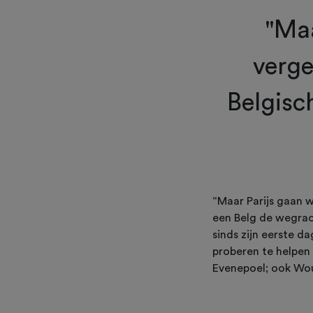
"Maa
verge
Belgisc
“Maar Parijs gaan we
een Belg de wegrac
sinds zijn eerste 
proberen te helpen 
Evenepoel; ook Wou