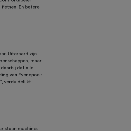
 comfortabeler
 fietsen. En betere
ar. Uiteraard zijn
pioenschappen, maar
daarbij dat alle
ding van Evenepoel:
, verduidelijkt
aar staan machines