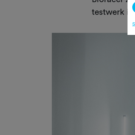
testwerk in
S