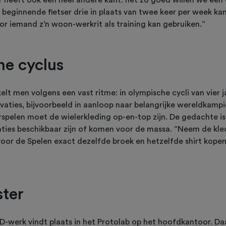
 heeft ook een heel andere kant: net zo goed willen we een
eginnende fietser drie in plaats van twee keer per week kan
r iemand z’n woon-werkrit als training kan gebruiken.”
e cyclus
elt men volgens een vast ritme: in olympische cycli van vier ja
ovaties, bijvoorbeeld in aanloop naar belangrijke wereldkam
pelen moet de wielerkleding op-en-top zijn. De gedachte is 
ties beschikbaar zijn of komen voor de massa. “Neem de kle
or de Spelen exact dezelfde broek en hetzelfde shirt kopen”
ster
&D-werk vindt plaats in het Protolab op het hoofdkantoor. D