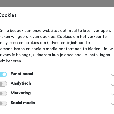
Toertochten
Routes
Ontdek
Magazine
Clubs
Cookies
m je bezoek aan onze websites optimaal te laten verlopen,
Gewijzigd op 7 oktober 2024
aken wij gebruik van cookies. Cookies om het verkeer te
nalyseren en cookies om (advertentie)inhoud te
Bioracer fietskl
ersonaliseren en sociale media content aan te bieden. Jouw
rivacy is belangrijk, daarom kun je deze cookie-instellingen
elf beheren.
maliseert
Functioneel
Analytisch
lft van de Belgische medailles op de
Marketing
 Spelen is behaald op de wielerond
Social media
g zijn uitvoerige productontwikkeli