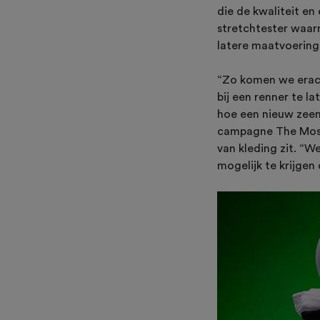
die de kwaliteit en
stretchtester waar
latere maatvoering
“Zo komen we erach
bij een renner te la
hoe een nieuw zeem 
campagne The Most 
van kleding zit. “W
mogelijk te krijgen