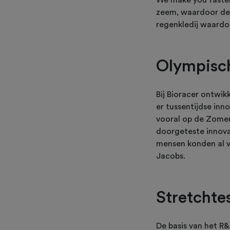
We make you faster
zeem, waardoor de b
regenkledij waardoo
Olympisch
Bij Bioracer ontwikk
er tussentijdse inn
vooral op de Zomers
doorgeteste innova
mensen konden al vo
Jacobs.
Stretchte
De basis van het R