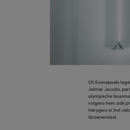
Of Evenepoels legen
Jelmer Jacobs, per
olympische baanmeda
volgens hem óók pra
Herygers in het vel
Groenendaal.