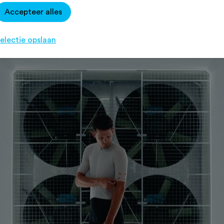
Accepteer alles
 het Protolab zo rijkelijk beloond w
electie opslaan