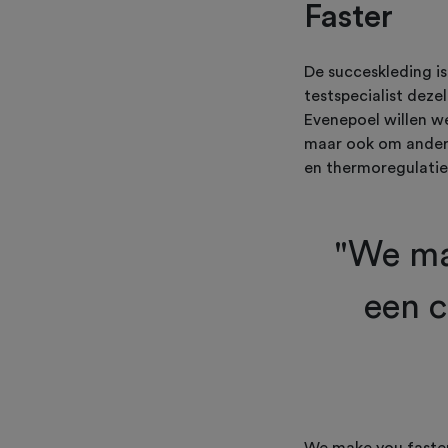
Faster
De succeskleding is
testspecialist deze
Evenepoel willen we
maar ook om andere
en thermoregulatie
"We ma
een 