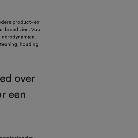
iedere product- en
el breed zien. Voor
om aerodynamica,
steuning, houding
ed over
r een