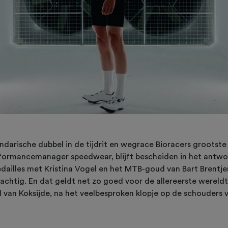
darische dubbel in de tijdrit en wegrace Bioracers grootste 
formancemanager speedwear, blijft bescheiden in het antwo
illes met Kristina Vogel en het MTB-goud van Bart Brentjens
chtig. En dat geldt net zo goed voor de allereerste wereldti
d van Koksijde, na het veelbesproken klopje op de schouders 