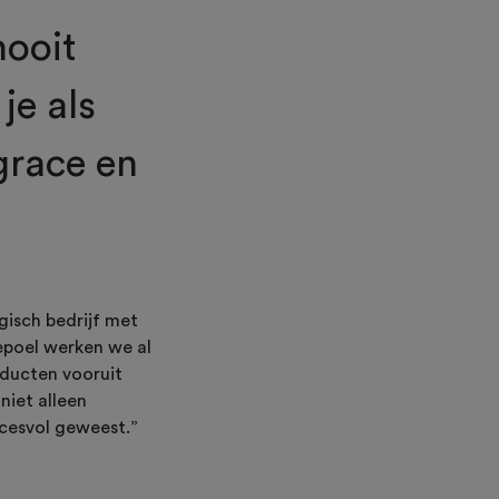
nooit
je als
grace en
lgisch bedrijf met
epoel werken we al
oducten vooruit
niet alleen
ccesvol geweest.”