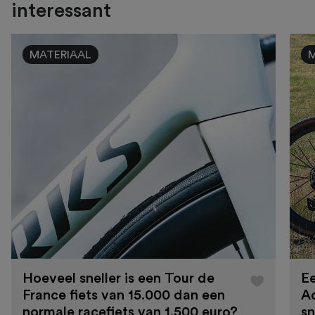
interessant
MATERIAAL
Hoeveel sneller is een Tour de
Ee
France fiets van 15.000 dan een
A
normale racefiets van 1.500 euro?
sn