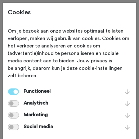
Cookies
Om je bezoek aan onze websites optimaal te laten
verlopen, maken wij gebruik van cookies. Cookies om
MATERIAAL
Gewijzigd op 3 mei 2024
het verkeer te analyseren en cookies om
(advertentie)inhoud te personaliseren en sociale
Geen Bike Motion dit
media content aan te bieden. Jouw privacy is
belangrijk, daarom kun je deze cookie-instellingen
jaar
zelf beheren.
Functioneel
Bike Motion, hét evenement voor
Analytisch
liefhebbers van de fietssport, wordt
verplaatst naar 21 tot en met 23
Marketing
oktober 2022. Waarom? Door de grote
Social media
vraag naar nieuwe fietsen is het voor