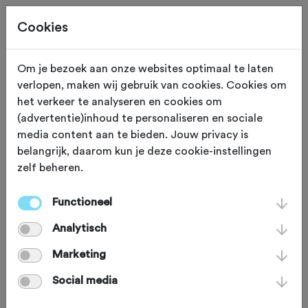
Cookies
Om je bezoek aan onze websites optimaal te laten
verlopen, maken wij gebruik van cookies. Cookies om
ZONDAG 30 AUG
Utrecht (Utrecht)
het verkeer te analyseren en cookies om
(advertentie)inhoud te personaliseren en sociale
Vuelta a Utrecht 2026
media content aan te bieden. Jouw privacy is
belangrijk, daarom kun je deze cookie-instellingen
zelf beheren.
Racefiets
Agenda
Favoriet
Functioneel
Delen
Analytisch
Marketing
Social media
Afstand:
70 km
110 km
150 km