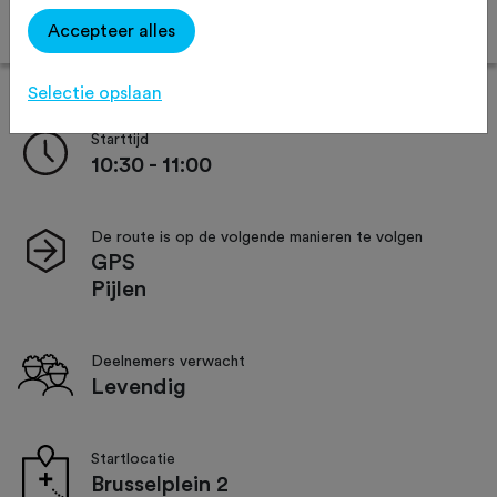
Online inschrijven
Accepteer alles
Selectie opslaan
Starttijd
10:30 - 11:00
De route is op de volgende manieren te volgen
GPS
Pijlen
Deelnemers verwacht
Levendig
Startlocatie
Brusselplein 2