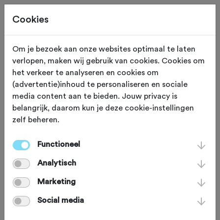
Cookies
Om je bezoek aan onze websites optimaal te laten
verlopen, maken wij gebruik van cookies. Cookies om
ZONDAG 25 OKT
Jipsingbourtange (Groningen)
het verkeer te analyseren en cookies om
(advertentie)inhoud te personaliseren en sociale
Westerwolde ATB
media content aan te bieden. Jouw privacy is
belangrijk, daarom kun je deze cookie-instellingen
tocht 2026
zelf beheren.
Functioneel
Mountainbike
Agenda
Analytisch
Favoriet
Delen
Marketing
Social media
Omgeving
Route