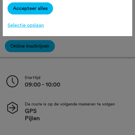
Routeaanduiding
Verzorging
Accepteer alles
Selectie opslaan
Afstand:
30 km
50 km
Online inschrijven
Starttijd
09:00 - 10:00
De route is op de volgende manieren te volgen
GPS
Pijlen