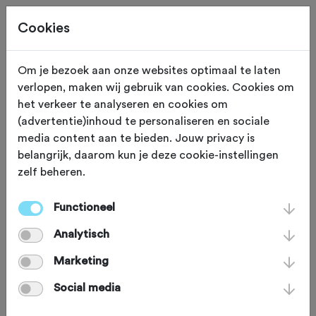
Cookies
Om je bezoek aan onze websites optimaal te laten
verlopen, maken wij gebruik van cookies. Cookies om
Deze tocht heeft reeds plaatsgevonden op 14-5-2026.
het verkeer te analyseren en cookies om
(advertentie)inhoud te personaliseren en sociale
media content aan te bieden. Jouw privacy is
belangrijk, daarom kun je deze cookie-instellingen
zelf beheren.
DONDERDAG 14 MEI
Joure (Friesland)
16 Dorpentocht gravel
Functioneel
Analytisch
2026
Marketing
Social media
Gravelbike
Agenda
Favoriet