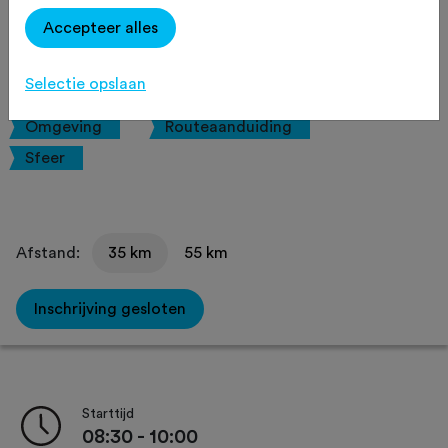
Mountainbike
Agenda
Accepteer alles
Favoriet
Delen
Selectie opslaan
Omgeving
Routeaanduiding
Sfeer
Afstand:
35 km
55 km
Inschrijving gesloten
Starttijd
08:30 - 10:00