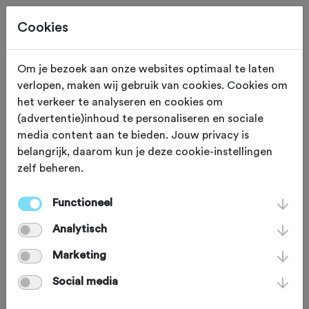
Cookies
Om je bezoek aan onze websites optimaal te laten
verlopen, maken wij gebruik van cookies. Cookies om
Deze tocht heeft reeds plaatsgevonden op 6-4-2026.
het verkeer te analyseren en cookies om
(advertentie)inhoud te personaliseren en sociale
media content aan te bieden. Jouw privacy is
belangrijk, daarom kun je deze cookie-instellingen
zelf beheren.
MAANDAG 6 APR
Aalten (Gelderland)
Paastoertocht 't
Functioneel
Analytisch
Muurtje Mountainbike
Marketing
2026
Social media