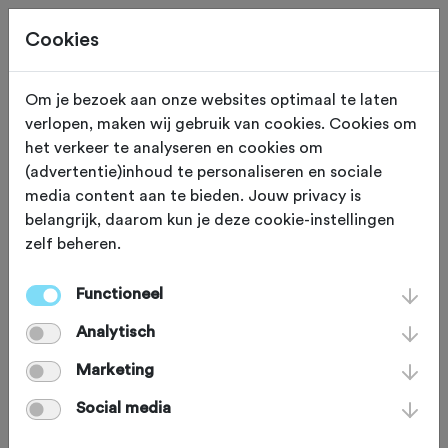
Cookies
Beoordeling toevoegen voor:
Om je bezoek aan onze websites optimaal te laten
verlopen, maken wij gebruik van cookies. Cookies om
Paastoertocht 't Muurtje
het verkeer te analyseren en cookies om
(advertentie)inhoud te personaliseren en sociale
Mountainbike 2026 - 6-4-2026
media content aan te bieden. Jouw privacy is
belangrijk, daarom kun je deze cookie-instellingen
Je beoordeling helpt andere sportieve fietsers op
zelf beheren.
weg. Bedankt!
Functioneel
Analytisch
Wat vond je van deze toertocht?
*
Marketing
Social media
Wat vond je van de volgende