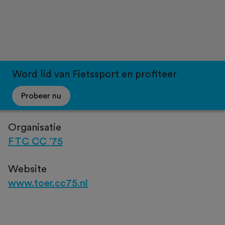
Word lid van Fietssport en profiteer
Probeer nu
Organisatie
FTC CC '75
Website
www.toer.cc75.nl