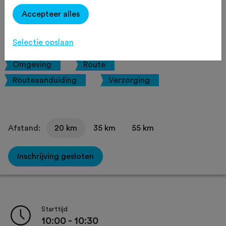
Mountainbike
Agenda
Accepteer alles
Favoriet
Delen
Selectie opslaan
Omgeving
Route
Routeaanduiding
Verzorging
Afstand:
20 km
35 km
55 km
Inschrijving gesloten
Starttijd
10:00 - 10:30