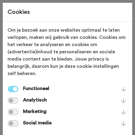
Cookies
Om je bezoek aan onze websites optimaal te laten
verlopen, maken wij gebruik van cookies. Cookies om
Deze tocht heeft reeds plaatsgevonden op 9-2-2025.
het verkeer te analyseren en cookies om
(advertentie)inhoud te personaliseren en sociale
media content aan te bieden. Jouw privacy is
belangrijk, daarom kun je deze cookie-instellingen
zelf beheren.
ZONDAG 9 FEB 2025
Nijverdal (Overijssel)
Eshuis Accountants
Functioneel
Analytisch
Holterberg ATB Tocht
Marketing
2025
Social media