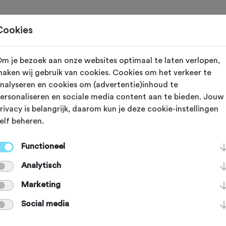
Toertochten
Routes
Ontdek
Magazine
Clubs
Cookies
m je bezoek aan onze websites optimaal te laten verlopen,
is Accountants
aken wij gebruik van cookies. Cookies om het verkeer te
nalyseren en cookies om (advertentie)inhoud te
ersonaliseren en sociale media content aan te bieden. Jouw
erberg ATB Toc
rivacy is belangrijk, daarom kun je deze cookie-instellingen
elf beheren.
Functioneel
Analytisch
 9 februari 2025
Marketing
Social media