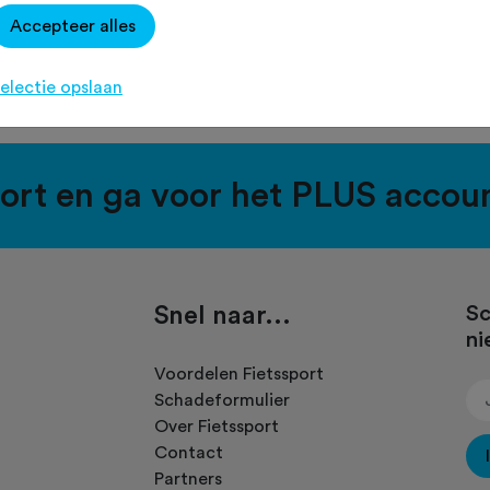
reeds plaatsgevonden op zondag 9 februari 2025.
Accepteer alles
electie opslaan
port en ga voor het PLUS accou
Snel naar...
Sc
ni
.
Voordelen Fietssport
Schadeformulier
Over Fietssport
Contact
Partners