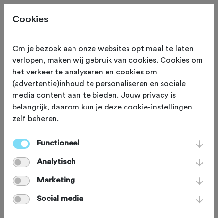
Cookies
Om je bezoek aan onze websites optimaal te laten
verlopen, maken wij gebruik van cookies. Cookies om
TOERTOCHTEN
Gewijzigd op 20 juni 2024
het verkeer te analyseren en cookies om
(advertentie)inhoud te personaliseren en sociale
Tour d'Utrecht over
media content aan te bieden. Jouw privacy is
belangrijk, daarom kun je deze cookie-instellingen
uniek parcours
zelf beheren.
Functioneel
Wielertoertocht Tour d'Utrecht gaat
Analytisch
zondag 2 juli 2017 van start over een
wel heel bijzonder parcours. Voor de
Marketing
deelnemers wordt een route dwars
Social media
door de Utrechtse binnenstad