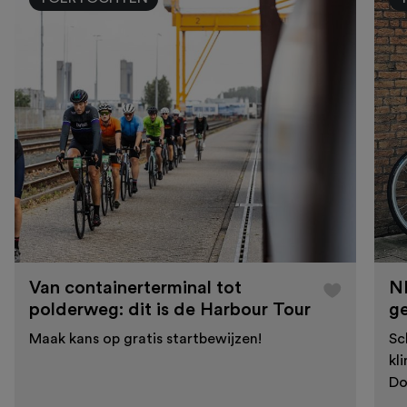
Van containerterminal tot
N
polderweg: dit is de Harbour Tour
g
Maak kans op gratis startbewijzen!
Sc
kl
Do